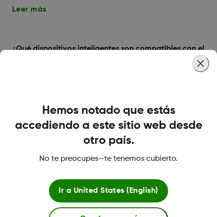
Leer más
¿Qué dispositivos inteligentes son compatibles con el
G6?
Hay gran cantidad de dispositivos inteligentes iOS y
Android compatibles con el G6. Los encontrará en
esta lista: www.dexcom.com/compatibility
Hemos notado que estás
Leer más
accediendo a este sitio web desde
otro país.
No te preocupes—te tenemos cubierto.
Software y aplicaciones
Ir a
United States (English)
compatibles