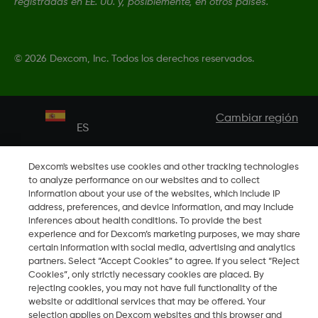
registradas en EE. UU. y, posiblemente, en otros países.
©
2026 Dexcom, Inc. Todos los derechos reservados.
Cambiar región
ES
Dexcom's websites use cookies and other tracking technologies
to analyze performance on our websites and to collect
information about your use of the websites, which include IP
address, preferences, and device information, and may include
inferences about health conditions. To provide the best
experience and for Dexcom’s marketing purposes, we may share
certain information with social media, advertising and analytics
partners. Select “Accept Cookies” to agree. If you select “Reject
Cookies”, only strictly necessary cookies are placed. By
rejecting cookies, you may not have full functionality of the
website or additional services that may be offered. Your
selection applies on Dexcom websites and this browser and