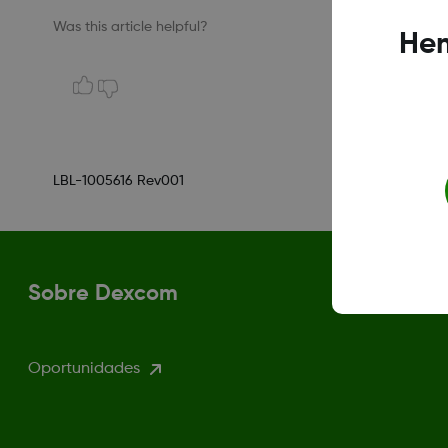
Was this article helpful?
Hem
LBL-1005616 Rev001
Sobre Dexcom
Oportunidades