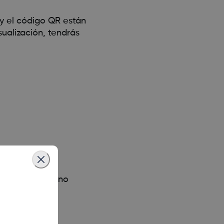
 y el código QR están
sualización, tendrás
cto, tu sensor no