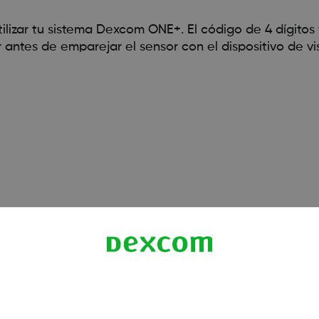
lizar tu sistema Dexcom ONE+. El código de 4 dígitos
r antes de emparejar el sensor con el dispositivo de vi
te inventes un código. Si no introduces el código corre
os.