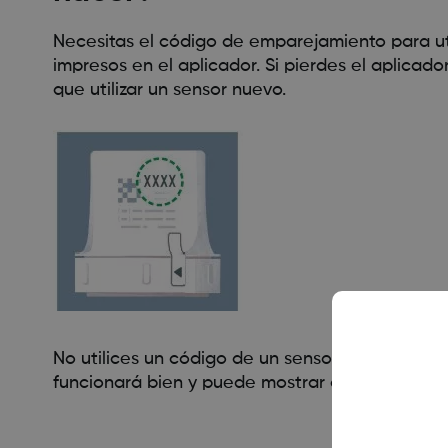
Necesitas el código de emparejamiento para uti
impresos en el aplicador. Si pierdes el aplicado
que utilizar un sensor nuevo.
No utilices un código de un sensor diferente ni 
funcionará bien y puede mostrar datos imprecis