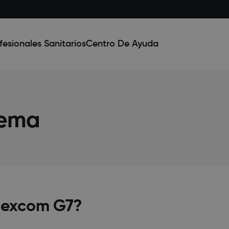
fesionales Sanitarios
Centro De Ayuda
ema​
Dexcom G7?