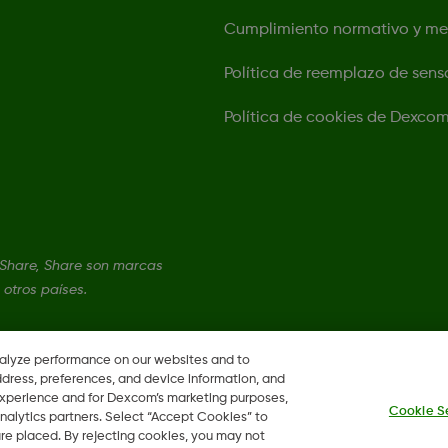
Cumplimiento normativo y m
Política de reemplazo de sens
Política de cookies de Dexco
Share, Share son marcas
 otros países.
nalyze performance on our websites and to
ddress, preferences, and device information, and
 experience and for Dexcom’s marketing purposes,
Cookie S
nalytics partners. Select “Accept Cookies” to
 are placed. By rejecting cookies, you may not