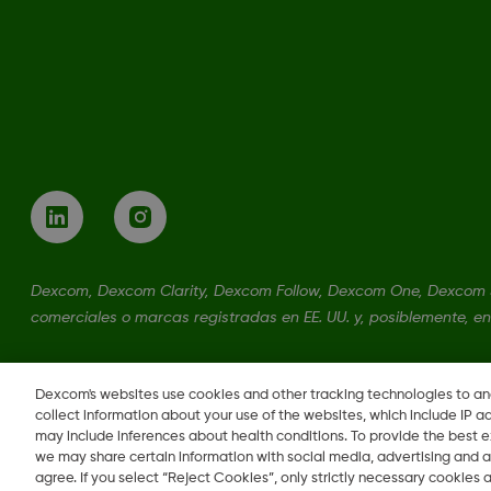
Dexcom, Dexcom Clarity, Dexcom Follow, Dexcom One, Dexcom 
comerciales o marcas registradas en EE. UU. y, posiblemente, en
LBL-1000444 Rev001
Dexcom's websites use cookies and other tracking technologies to a
collect information about your use of the websites, which include IP a
may include inferences about health conditions. To provide the best
we may share certain information with social media, advertising and a
agree. If you select “Reject Cookies”, only strictly necessary cookies