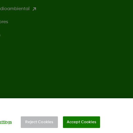
edioambiental
ores
m
©
2026 Dexcom, Inc. Todos los derechos reservados.
ettings
Reject Cookies
Accept Cookies