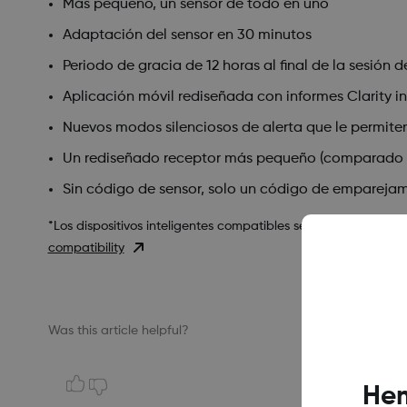
Más pequeño, un sensor de todo en uno
Adaptación del sensor en 30 minutos
Periodo de gracia de 12 horas al final de la sesión d
Aplicación móvil rediseñada con informes Clarity i
Nuevos modos silenciosos de alerta que le permiten 
Un rediseñado receptor más pequeño (comparado c
Sin código de sensor, solo un código de empareja
*Los dispositivos inteligentes compatibles se venden por sepa
compatibility
Was this article helpful?
Hem