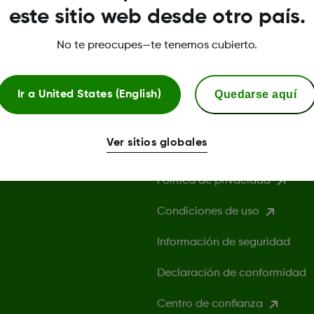
este sitio web desde otro país.
No te preocupes—te tenemos cubierto.
Quedarse aquí
Ir a
United States (English)
Términos y condicion
Ver sitios globales
Política de privacidad
Condiciones de uso
Información de seguridad
Declaración de conformidad
Centro de confianza