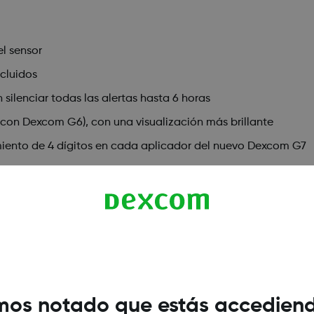
el sensor
ncluidos
silenciar todas las alertas hasta 6 horas
on Dexcom G6), con una visualización más brillante
miento de 4 dígitos en cada aplicador del nuevo Dexcom G7
rado. Para consultar un listado de dispositivos inteligentes compatible
os notado que estás accedien