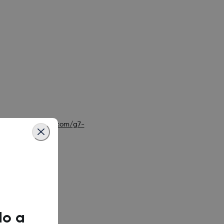
s, visite
dexcom.com/g7-
do a