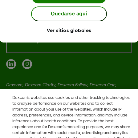
Sobre Dexcom
Quedarse aquí
Ver sitios globales
Términos y condiciones
Dexcom, Dexcom Clarity, Dexcom Follow, Dexcom One,
Dexcom Share, Share son marcas comerciales o marcas
Dexcom's websites use cookies and other tracking technologies
registradas en EE. UU. y, posiblemente, en otros países.
to analyze performance on our websites and to collect
information about your use of the websites, which include IP
address, preferences, and device information, and may include
LBL-1005616 Rev001
inferences about health conditions. To provide the best
experience and for Dexcom’s marketing purposes, we may share
certain information with social media, advertising and analytics