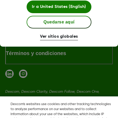
MAT-1084 Rev001
Ir a
United States (English)
Quedarse aquí
Sobre Dexcom
Ver sitios globales
Términos y condiciones
Dexcom, Dexcom Clarity, Dexcom Follow, Dexcom One,
Dexcom Share, Share son marcas comerciales o marcas
registradas en EE. UU. y, posiblemente, en otros países.
Dexcom's websites use cookies and other tracking technologies
to analyze performance on our websites and to collect
information about your use of the websites, which include IP