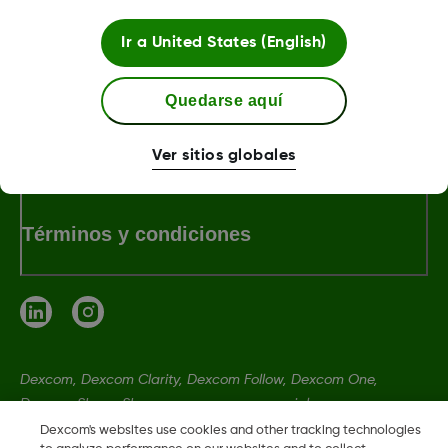
Ir a
United States (English)
LBL-1000444 Rev001
Quedarse aquí
Sobre Dexcom
Ver sitios globales
Términos y condiciones
Dexcom, Dexcom Clarity, Dexcom Follow, Dexcom One,
Dexcom Share, Share son marcas comerciales o marcas
registradas en EE. UU. y, posiblemente, en otros países.
Dexcom's websites use cookies and other tracking technologies