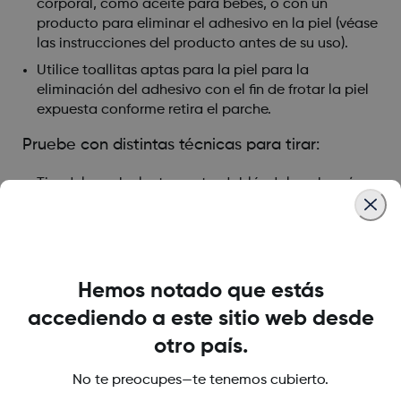
corporal, como aceite para bebés, o con un
producto para eliminar el adhesivo en la piel (véase
las instrucciones del producto antes de su uso).
Utilice toallitas aptas para la piel para la
eliminación del adhesivo con el fin de frotar la piel
expuesta conforme retira el parche.
Pruebe con distintas técnicas para tirar:
Tire del parche lentamente, doblándolo sobre sí
mismo, siguiendo la dirección del crecimiento del
pelo
Estire desde los bordes aflojados, y coloque los
dedos bajo el parche para quitarlo de la piel.
Hemos notado que estás
accediendo a este sitio web desde
Was this article helpful?
otro país.
No te preocupes—te tenemos cubierto.