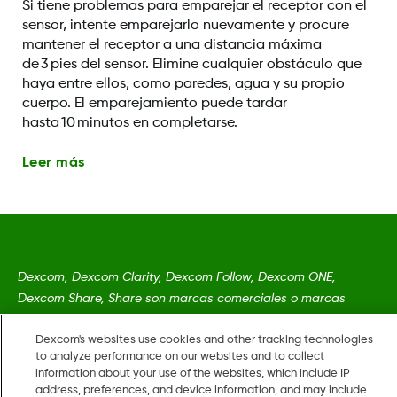
Si tiene problemas para emparejar el receptor con el
sensor, intente emparejarlo nuevamente y procure
mantener el receptor a una distancia máxima
de 3 pies del sensor. Elimine cualquier obstáculo que
haya entre ellos, como paredes, agua y su propio
cuerpo. El emparejamiento puede tardar
hasta 10 minutos en completarse.
Leer más
Dexcom, Dexcom Clarity, Dexcom Follow, Dexcom ONE,
Dexcom Share, Share son marcas comerciales o marcas
registradas en EE. UU. y, posiblemente, en otros países.
Cookies
Dexcom's websites use cookies and other tracking technologies
to analyze performance on our websites and to collect
information about your use of the websites, which include IP
address, preferences, and device information, and may include