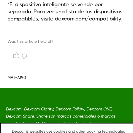
*El dispositivo inteligente se vende por
separado. Para ver una lista de los dispositivos
compatibles, visite
dexcom.com/compatibility.
Was this article helpful?
MAT-7390
Dexcom, Dexcom Clarity, Dexcom Follow, Dexcom ONE,
Dexcom Share, Share son marcas comerciales o marcas
registradas en EE. UU. y, posiblemente, en otros países.
Cookies
Dexcom's websites use cookies and other tracking technologies