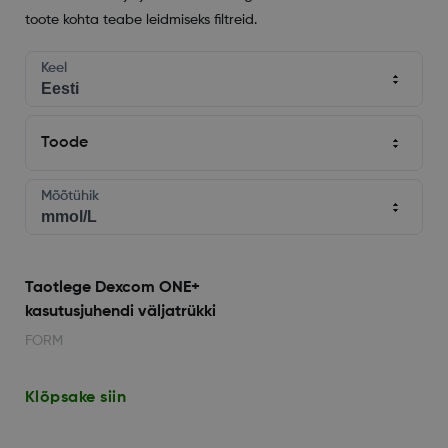
toote kohta teabe leidmiseks filtreid.
Keel
Toode
Mõõtühik
Taotlege Dexcom ONE+
kasutusjuhendi väljatrükki
FORM
Klõpsake siin