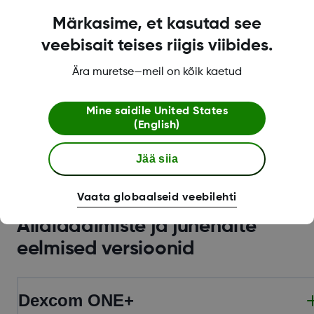
PDF
Märkasime, et kasutad see
veebisait teises riigis viibides.
Vt juhendit
Ära muretse—meil on kõik kaetud
Vaata lisaks
Mine saidile
United States
(English)
Jää siia
Vaata globaalseid veebilehti
Allalaadimiste ja juhendite
eelmised versioonid
Dexcom ONE+