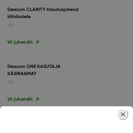
Dexcom CLARITY Kasutusjuhend
kliinikutele
PDF
Vt juhendit
Dexcom ONE KASUTAJA
KÄSIRAAMAT
PDF
Vt juhendit
Dexcom ONE+ Seadistage oma
vastuvõtja