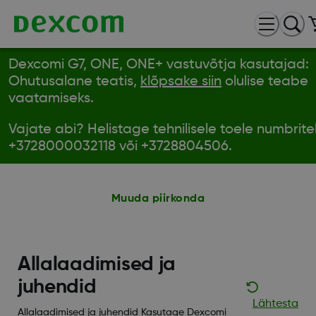
Dexcomi G7, ONE, ONE+ vastuvõtja kasutajad:
Ohutusalane teatis,
klõpsake siin
olulise teabe
vaatamiseks.
Vajate abi? Helistage tehnilisele toele numbrite
+3728000032118 või +3728804506.
Muuda piirkonda
Allalaadimised ja
juhendid
Lähtesta
Allalaadimised ja juhendid Kasutage Dexcomi