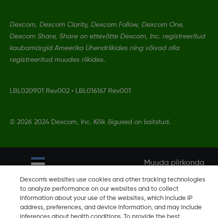
Dexcom, Dexcom Clarity, Dexcom Follow, Dexcom One,
Dexcom Share, Share on ettevõtte Dexcom, Inc. registreeritud
kaubamärgid Ameerika Ühendriikides ning võivad olla
registreeritud muudes riikides.
LBL020901 Rev002
•
LBL016167 Rev001
©
2026 2024 Dexcom, Inc. Kõik õigused on kaitstud.
Muuda piirkonda
EE
Dexcom's websites use cookies and other tracking technologies
to analyze performance on our websites and to collect
information about your use of the websites, which include IP
address, preferences, and device information, and may include
inferences about health conditions. To provide the best