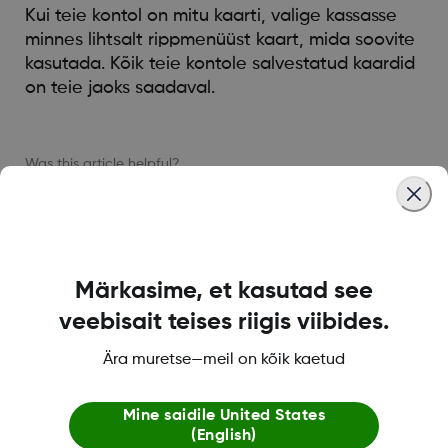
Kui teie kontol on mitu kaarti, valige kassasse
minnes lihtsalt rippmenüüst kaart, mida soovite
kasutada. Kõik teie kontole salvestatud kaardid
on teie jaoks saadaval.
Was this article helpful?
LBL021664 Rev001
Märkasime, et kasutad see
veebisait teises riigis viibides.
Ära muretse—meil on kõik kaetud
Dexcom ONE+ pood
Mine saidile
United States
(English)