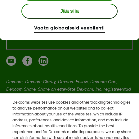
Dexcomi teave
Jää siia
Vaata globaalseid veebilehti
Rohkem informatsiooni
Dexcom, Dexcom Clarity, Dexcom Follow, Dexcom One,
Dexcom Share, Share on ettevõtte Dexcom, Inc. registreeritud
kaubamärgid Ameerika Ühendriikides ning võivad olla
Dexcom's websites use cookies and other tracking technologies
registreeritud muudes riikides.
to analyze performance on our websites and to collect
information about your use of the websites, which include IP
address, preferences, and device information, and may include
LBL020901 Rev002
•
LBL021664 Rev001
inferences about health conditions. To provide the best
experience and for Dexcom’s marketing purposes, we may share
certain information with social media, advertising and analytics