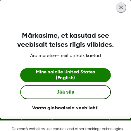
Dexcom ONE+ pood
Märkasime, et kasutad see
veebisait teises riigis viibides.
Dexcomi teave
Ära muretse—meil on kõik kaetud
Mine saidile
United States
Rohkem informatsiooni
(English)
Jää siia
Vaata globaalseid veebilehti
Dexcom, Dexcom Clarity, Dexcom Follow, Dexcom One,
Dexcom Share, Share on ettevõtte Dexcom, Inc. registreeritud
Dexcom's websites use cookies and other tracking technologies