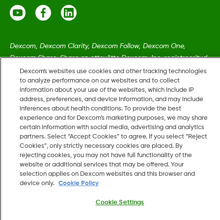
Dexcom, Dexcom Clarity, Dexcom Follow, Dexcom One,
Dexcom Share, Share on ettevõtte Dexcom, Inc. registreeritud
kaubamärgid Ameerika Ühendriikides ning võivad olla
Dexcom's websites use cookies and other tracking technologies
to analyze performance on our websites and to collect
registreeritud muudes riikides.
information about your use of the websites, which include IP
address, preferences, and device information, and may include
inferences about health conditions. To provide the best
LBL020901 Rev002
•
LBL021664 Rev001
experience and for Dexcom’s marketing purposes, we may share
certain information with social media, advertising and analytics
partners. Select “Accept Cookies” to agree. If you select “Reject
©
2026 2024 Dexcom, Inc. Kõik õigused on kaitstud.
Cookies”, only strictly necessary cookies are placed. By
rejecting cookies, you may not have full functionality of the
website or additional services that may be offered. Your
selection applies on Dexcom websites and this browser and
device only.
Cookie Policy
Muuda piirkonda
EE
Cookie Settings