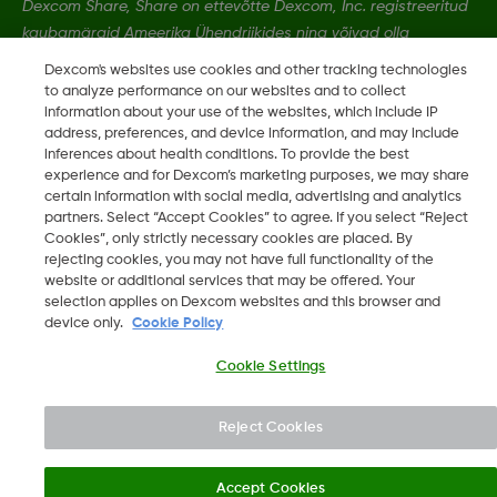
Dexcom Share, Share on ettevõtte Dexcom, Inc. registreeritud
kaubamärgid Ameerika Ühendriikides ning võivad olla
registreeritud muudes riikides.
Dexcom's websites use cookies and other tracking technologies
to analyze performance on our websites and to collect
information about your use of the websites, which include IP
LBL020901 Rev002
address, preferences, and device information, and may include
inferences about health conditions. To provide the best
experience and for Dexcom’s marketing purposes, we may share
certain information with social media, advertising and analytics
©
2026 2024 Dexcom, Inc. Kõik õigused on kaitstud.
partners. Select “Accept Cookies” to agree. If you select “Reject
Cookies”, only strictly necessary cookies are placed. By
rejecting cookies, you may not have full functionality of the
website or additional services that may be offered. Your
Muuda piirkonda
selection applies on Dexcom websites and this browser and
EE
device only.
Cookie Policy
Cookie Settings
Reject Cookies
Accept Cookies