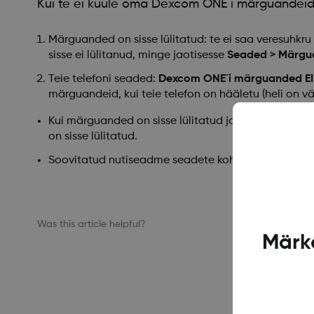
Kui te ei kuule oma Dexcom ONE´i märguandeid, 
Märguanded on sisse lülitatud: te ei saa veresuhkru 
sisse ei lülitanud, minge jaotisesse
Seaded > Märg
Teie telefoni seaded:
Dexcom ONE´i märguanded EI t
märguandeid, kui teie telefon on hääletu (heli on välj
Kui märguanded on sisse lülitatud ja seade on hääl
on sisse lülitatud.
Soovitatud nutiseadme seadete kohta vt Dexcom ONE´
Was this article helpful?
Märka