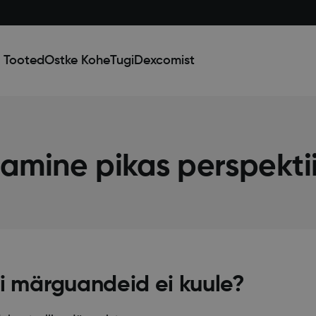
 Tooted
Ostke Kohe
Tugi
Dexcomist
amine pikas perspektii
 märguandeid ei kuule?