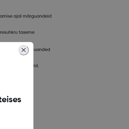
istamise ajal märguandeid
eresuhkru taseme
elitugevus ja märguanded
tiseadme juhiseid.
teises