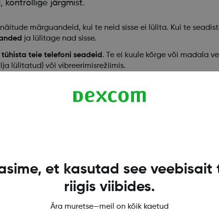
kontrollige järgmist.
näitude märguandeid, kui te neid sisse ei lülita. Kui te sead
uanded
ja lülitage nad sisse.
ühista teie telefoni seadeid
. Te ei kuule kõrge või madala v
a lülitatud) või vibreerimisrežiimis.
e peale seadistatud, kontrollige, kas rakendus, Bluetooth, h
i kasutusjuhendi 2. peatükki. Kõlari testimiseks vaadake nu
sime, et kasutad see veebisait 
riigis viibides.
Ära muretse—meil on kõik kaetud