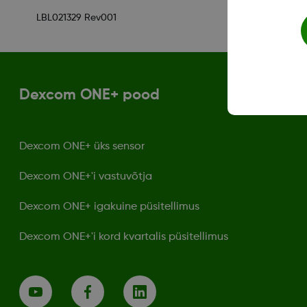
LBL021329 Rev001
Dexcom ONE+ pood
Dexcom ONE+ üks sensor
Dexcom ONE+'i vastuvõtja
Dexcom ONE+ igakuine püsitellimus
Dexcom ONE+'i kord kvartalis püsitellimus