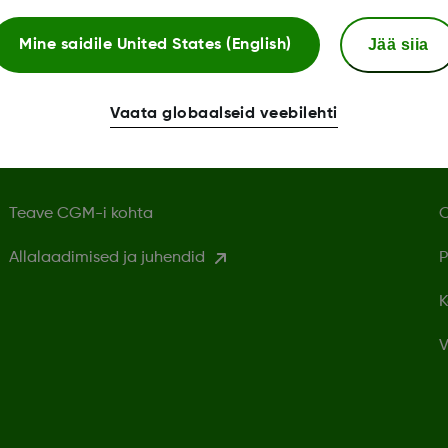
Jää siia
Mine saidile
United States (English)
Vaata globaalseid veebilehti
Dexcomi teave
Teave CGM-i kohta
O
Allalaadimised ja juhendid
P
K
V