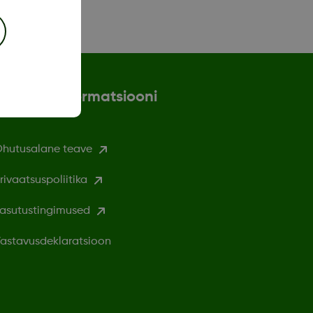
Rohkem informatsiooni
hutusalane teave
rivaatsuspoliitika
asutustingimused
astavusdeklaratsioon