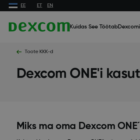
EE
ET
EN
Kuidas See Töötab
Dexcomi
Toote KKK-d
Dexcom ONE'i kasut
Miks ma oma Dexcom ONE´i