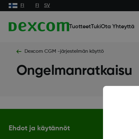
FI
FI
SV
Tuotteet
Tuki
Ota Yhteyttä
Dexcom CGM -järjestelmän käyttö
Ongelmanratkaisu
Ehdot ja käytännöt