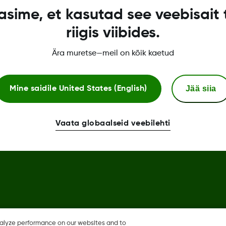
sime, et kasutad see veebisait 
Luotettu kolmas osapuoli
riigis viibides.
Vaatimustenmukaisuusvakuut
Ära muretse—meil on kõik kaetud
Jää siia
Mine saidile
United States (English)
hare ja Share ovat
Vaata globaalseid veebilehti
 ja mahdollisesti myös muissa
nalyze performance on our websites and to