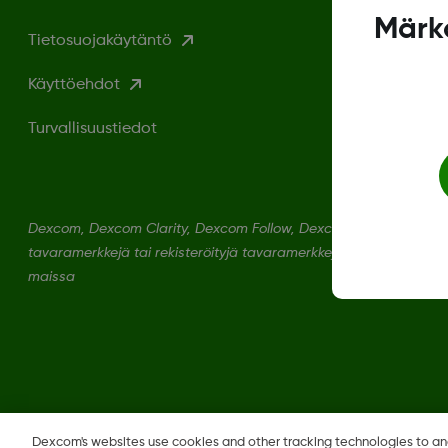
Märka
Tietosuojakäytäntö
Käyttöehdot
Turvallisuustiedot
Dexcom, Dexcom Clarity, Dexcom Follow, Dexcom One, Dexcom S
tavaramerkkejä tai rekisteröityjä tavaramerkkejä Yhdysvalloissa
maissa
Vaihda aluetta
Dexcom's websites use cookies and other tracking technologies to a