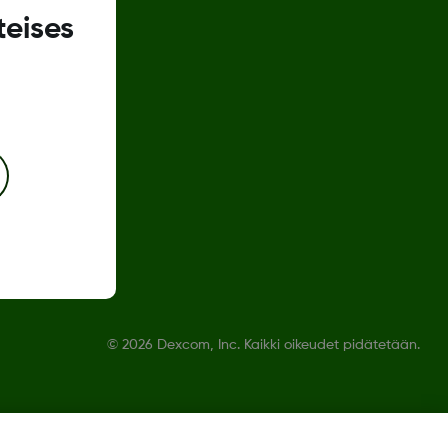
teises
us
©
2026 Dexcom, Inc. Kaikki oikeudet pidätetään.