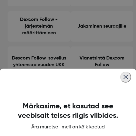
Dexcom Follow -
järjestelmän
Jakaminen seuraajille
määrittäminen
Dexcom Follow-sovellus
Vianetsintä Dexcom
yhteensopivuuden UKK
Follow
Märkasime, et kasutad see
Dexcomin ohjekeskus
veebisait teises riigis viibides.
Ära muretse—meil on kõik kaetud