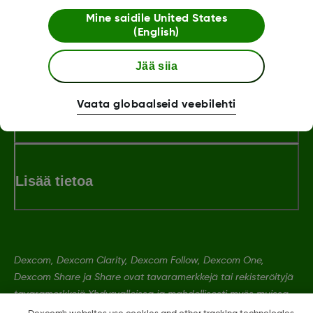
Mine saidile
United States
Miten voimme auttaa?
(English)
Jää siia
Vaata globaalseid veebilehti
Ehdot ja käytännöt
Lisää tietoa
Dexcom, Dexcom Clarity, Dexcom Follow, Dexcom One,
Dexcom Share ja Share ovat tavaramerkkejä tai rekisteröityjä
tavaramerkkejä Yhdysvalloissa ja mahdollisesti myös muissa
maissa