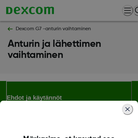
Dexcom G7 -anturin vaihtaminen
Anturin ja lähettimen
vaihtaminen
Ehdot ja käytännöt
Lisää tietoa