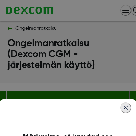
Ongelmanratkaisu
Ongelmanratkaisu
(Dexcom CGM -
järjestelmän käyttö)
Ehdot ja käytännöt