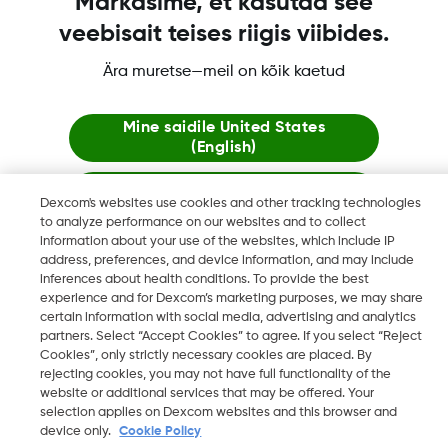
Märkasime, et kasutad see
veebisait teises riigis viibides.
Ära muretse—meil on kõik kaetud
Dexcom, Dexcom Clarity, Dexcom Follow, Dexcom One,
Dexcom Share ja Share ovat tavaramerkkejä tai rekisteröityjä
tavaramerkkejä Yhdysvalloissa ja mahdollisesti myös muissa
Mine saidile
United States
(English)
maissa
Jää siia
Dexcom's websites use cookies and other tracking technologies
to analyze performance on our websites and to collect
©
2026 Dexcom, Inc. Kaikki oikeudet pidätetään.
information about your use of the websites, which include IP
Vaata globaalseid veebilehti
address, preferences, and device information, and may include
inferences about health conditions. To provide the best
experience and for Dexcom’s marketing purposes, we may share
Vaihda aluetta
certain information with social media, advertising and analytics
FI
partners. Select “Accept Cookies” to agree. If you select “Reject
Cookies”, only strictly necessary cookies are placed. By
rejecting cookies, you may not have full functionality of the
website or additional services that may be offered. Your
selection applies on Dexcom websites and this browser and
device only.
Cookie Policy