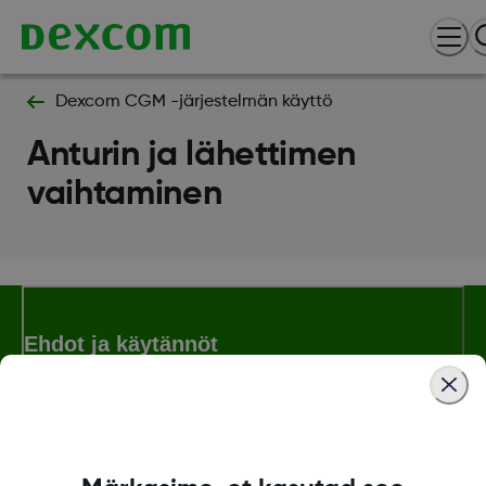
Dexcom CGM -järjestelmän käyttö
Anturin ja lähettimen
vaihtaminen
Ehdot ja käytännöt
Lisää tietoa