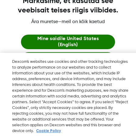
Märkasime, et kasutad see
veebisait teises riigis viibides.
Ära muretse—meil on kõik kaetud
Dexcom, Dexcom Clarity, Dexcom Follow, Dexcom One,
Dexcom Share ja Share ovat tavaramerkkejä tai rekisteröityjä
tavaramerkkejä Yhdysvalloissa ja mahdollisesti myös muissa
Mine saidile
United States
(English)
maissa
Jää siia
Dexcom's websites use cookies and other tracking technologies
to analyze performance on our websites and to collect
©
2026 Dexcom, Inc. Kaikki oikeudet pidätetään.
information about your use of the websites, which include IP
Vaata globaalseid veebilehti
address, preferences, and device information, and may include
inferences about health conditions. To provide the best
experience and for Dexcom’s marketing purposes, we may share
Vaihda aluetta
certain information with social media, advertising and analytics
FI
partners. Select “Accept Cookies” to agree. If you select “Reject
Cookies”, only strictly necessary cookies are placed. By
rejecting cookies, you may not have full functionality of the
website or additional services that may be offered. Your
selection applies on Dexcom websites and this browser and
device only.
Cookie Policy