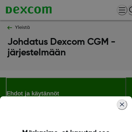
Yleistä
Johdatus Dexcom CGM -
järjestelmään
Ehdot ja käytännöt
Lisää tietoa