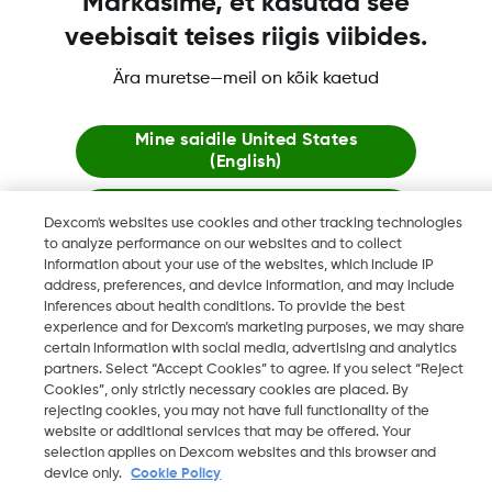
Märkasime, et kasutad see
veebisait teises riigis viibides.
Ära muretse—meil on kõik kaetud
Dexcom, Dexcom Clarity, Dexcom Follow, Dexcom One,
Dexcom Share ja Share ovat tavaramerkkejä tai rekisteröityjä
tavaramerkkejä Yhdysvalloissa ja mahdollisesti myös muissa
Mine saidile
United States
(English)
maissa
Jää siia
Dexcom's websites use cookies and other tracking technologies
to analyze performance on our websites and to collect
©
2026 Dexcom, Inc. Kaikki oikeudet pidätetään.
information about your use of the websites, which include IP
Vaata globaalseid veebilehti
address, preferences, and device information, and may include
inferences about health conditions. To provide the best
experience and for Dexcom’s marketing purposes, we may share
Vaihda aluetta
certain information with social media, advertising and analytics
FI
partners. Select “Accept Cookies” to agree. If you select “Reject
Cookies”, only strictly necessary cookies are placed. By
rejecting cookies, you may not have full functionality of the
website or additional services that may be offered. Your
selection applies on Dexcom websites and this browser and
device only.
Cookie Policy