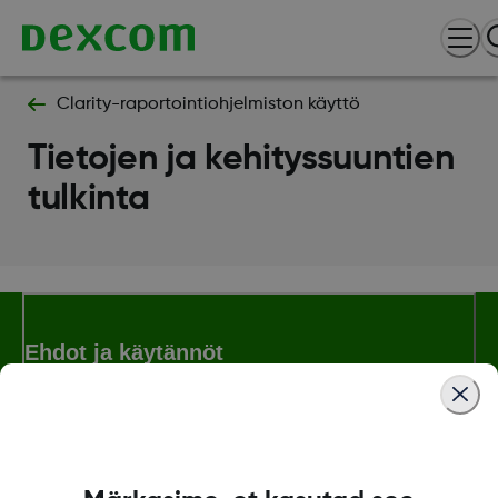
Clarity-raportointiohjelmiston käyttö
Tietojen ja kehityssuuntien
tulkinta
Ehdot ja käytännöt
Lisää tietoa