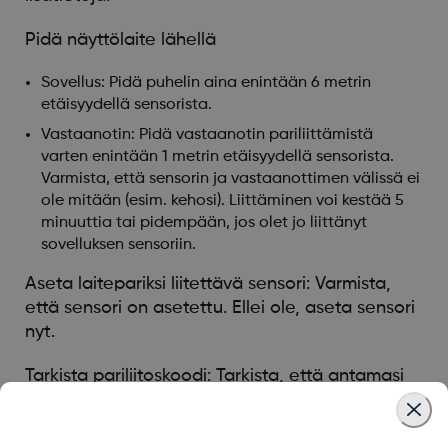
Pidä näyttölaite lähellä
Sovellus: Pidä puhelin aina enintään 6 metrin
etäisyydellä sensorista.
Vastaanotin: Pidä vastaanotin pariliittämistä
varten enintään 1 metrin etäisyydellä sensorista.
Varmista, että sensorin ja vastaanottimen välissä ei
ole mitään (esim. kehosi). Liittäminen voi kestää 5
minuuttia tai pidempään, jos olet jo liittänyt
sovelluksen sensoriin.
Aseta laitepariksi liitettävä sensori: Varmista,
että sensori on asetettu. Ellei ole, aseta sensori
nyt.
Tarkista pariliitoskoodi: Tarkista, että antamasi
pariliitoskoodi on asettimessa oleva
liittämiskoodi. Ellei ole, muokkaa liittämiskoodia.