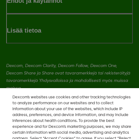
Ehdot ja käytännöt
Lisää tietoa
Dexcom, Dexcom Clarity, Dexcom Follow, Dexcom One,
Dexcom Share ja Share ovat tavaramerkkejä tai rekisteröityjä
tavaramerkkejä Yhdysvalloissa ja mahdollisesti myös muissa
maissa
Dexcom's websites use cookies and other tracking technologies
to analyze performance on our websites and to collect
MAT-0592 Rev001
information about your use of the websites, which include IP
address, preferences, and device information, and may include
inferences about health conditions. To provide the best
experience and for Dexcom’s marketing purposes, we may share
©
2026 Dexcom, Inc. Kaikki oikeudet pidätetään.
certain information with social media, advertising and analytics
partners. Select “Accept Cookies” to agree. If you select “Reject