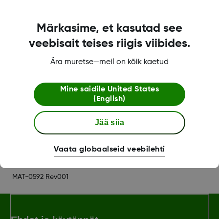
Siirry kauemmas muista, jotka käyttävät
sensoreita: Vähennä mahdollisia häiriöitä ja
Märkasime, et kasutad see
pysy vähintään 6 metrin etäisyydellä muista
veebisait teises riigis viibides.
sensoreista, kunnes pariliitos on tehty. Kun
yhdistät sensoria, sinun on ehkä mentävä eri
Ära muretse—meil on kõik kaetud
alueelle, jotta olet tarpeeksi kaukana muista
ihmisistä.
Mine saidile
United States
(English)
Was this article helpful?
Jää siia
Vaata globaalseid veebilehti
MAT-0592 Rev001