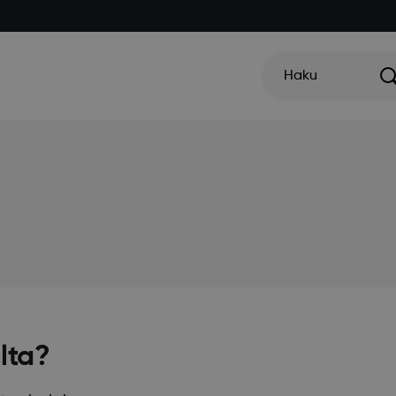
Haku
lta?