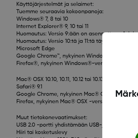
Käyttöjärjestelmät ja selaimet:
Tuemme seuraavia kokoonpanoja:
Windows® 7, 8 tai 10
Internet Explorer® 9, 10 tai 11
Huomautus: Versio 9:ään on asennettava Adobe 
Huomautus: Versio 10:tä ja 11:tä täytyy käyttää 
Microsoft Edge
Google Chrome™, nykyinen Windows®-versio
Firefox®, nykyinen Windows®-versio
Mac® OSX 10.10, 10.11, 10.12 tai 10.13
Safari® 9.1
Märka
Google Chrome, nykyinen Mac® OSX -versio
Firefox, nykyinen Mac® OSX -versio
Muut tietokonevaatimukset:
USB 2.0 -portti yhdistämään USB-johto tietojen 
Hiiri tai kosketuslevy