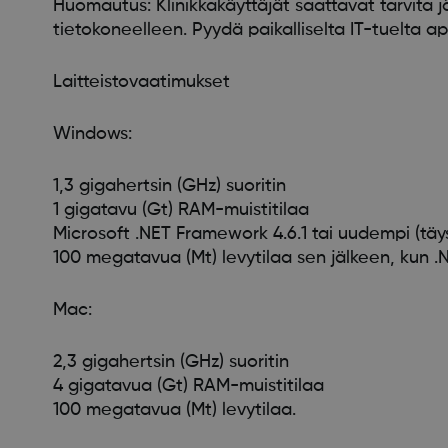
Huomautus: Klinikkakäyttäjät saattavat tarvita 
tietokoneelleen. Pyydä paikalliselta IT-tuelta ap
Laitteistovaatimukset
Windows:
1,3 gigahertsin (GHz) suoritin
1 gigatavu (Gt) RAM-muistitilaa
Microsoft .NET Framework 4.6.1 tai uudempi (täys
100 megatavua (Mt) levytilaa sen jälkeen, kun 
Mac:
2,3 gigahertsin (GHz) suoritin
4 gigatavua (Gt) RAM-muistitilaa
100 megatavua (Mt) levytilaa.