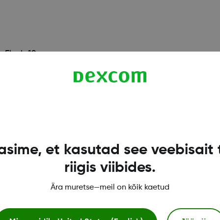
Flash 10.
työpöytätilassa
sime, et kasutad see veebisait 
riigis viibides.
Ära muretse—meil on kõik kaetud
lataamiseksi laitteesta