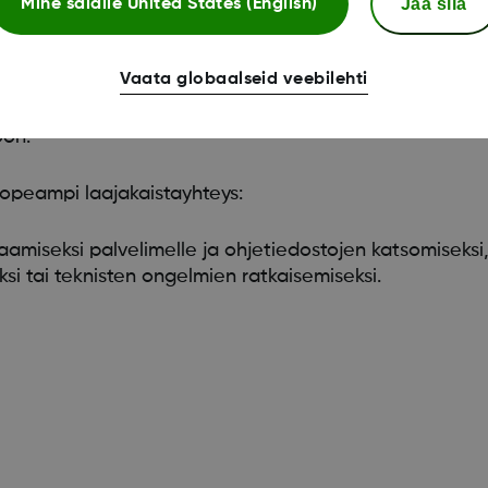
Jää siia
Mine saidile
United States (English)
 pikseliä (Mac).
ment format) -tiedostoja (esim. Adobe Acrobat® tai A
 varten
Vaata globaalseid veebilehti
esim. Microsoft® Excel® tai Excel Viewer)
.
öön.
nopeampi laajakaistayhteys:
taamiseksi palvelimelle ja ohjetiedostojen katsomiseks
i tai teknisten ongelmien ratkaisemiseksi.