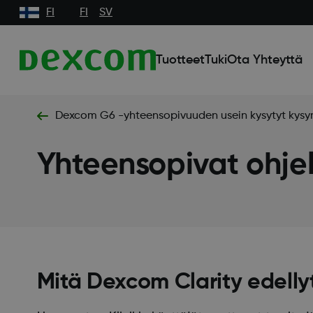
FI
FI
SV
Tuotteet
Tuki
Ota Yhteyttä
Dexcom G6 -yhteensopivuuden usein kysytyt kysy
Yhteensopivat ohjel
Mitä Dexcom Clarity edellyt