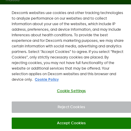
Dexcom's websites use cookies and other tracking technologies
MAT-0592 Rev001
to analyze performance on our websites and to collect
information about your use of the websites, which include IP
address, preferences, and device information, and may include
inferences about health conditions. To provide the best
©
2026 Dexcom, Inc. Kaikki oikeudet pidätetään.
experience and for Dexcom’s marketing purposes, we may share
certain information with social media, advertising and analytics
partners. Select “Accept Cookies” to agree. If you select “Reject
Cookies”, only strictly necessary cookies are placed. By
Vaihda aluetta
rejecting cookies, you may not have full functionality of the
FI
website or additional services that may be offered. Your
selection applies on Dexcom websites and this browser and
device only.
Cookie Policy
Cookie Settings
Reject Cookies
Accept Cookies