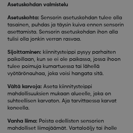
Asetuskohdan valmistelu
Asetuskohta:
Sensorin asetuskohdan tulee olla
tasainen, puhdas ja täysin kuiva ennen sensorin
asettamista. Sensorin asetuskohdan ihon alla
tulisi olla jonkin verran rasvaa.
Sijoittaminen:
kiinnitysteippi pysyy parhaiten
paikoillaan, kun se ei ole paikassa, jossa ihoon
tulee poimuja kumartuessa tai lähellä
vyötärönauhaa, joka voisi hangata sitä.
Vältä karvoja:
Aseta kiinnitysteippi
mahdollisuuksien mukaan alueelle, joka on
suhteellisen karvaton. Aja tarvittaessa karvat
koneella.
Vanha liima:
Poista edellisten sensorien
mahdolliset liimajäämät. Vartaloöljy tai iholle