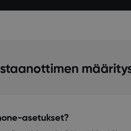
astaanottimen määrity
Phone-asetukset?