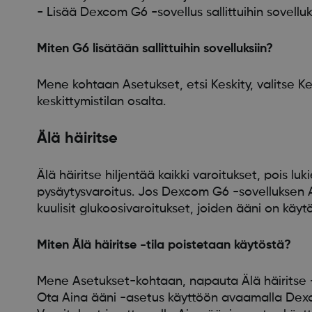
- Lisää Dexcom G6 -sovellus sallittuihin sovelluk
Miten G6 lisätään sallittuihin sovelluksiin?
Mene kohtaan Asetukset, etsi Keskity, valitse Kes
keskittymistilan osalta.
Älä häiritse
Älä häiritse hiljentää kaikki varoitukset, pois lu
pysäytysvaroitus. Jos Dexcom G6 -sovelluksen A
kuulisit glukoosivaroitukset, joiden ääni on käyt
Miten Älä häiritse -tila poistetaan käytöstä?
Mene Asetukset-kohtaan, napauta Älä häiritse -
Ota Aina ääni -asetus käyttöön avaamalla Dexc