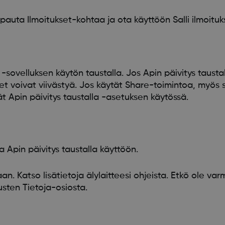
auta Ilmoitukset-kohtaa ja ota käyttöön Salli ilmoituk
sovelluksen käytön taustalla. Jos Apin päivitys taustal
t voivat viivästyä. Jos käytät Share-toimintoa, myös s
ät Apin päivitys taustalla -asetuksen käytössä.
Apin päivitys taustalla käyttöön.
an. Katso lisätietoja älylaitteesi ohjeista. Etkö ole va
usten Tietoja-osiosta.