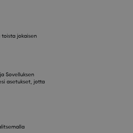
 toista jokaisen
 ja Sovelluksen
i asetukset, jotta
litsemalla