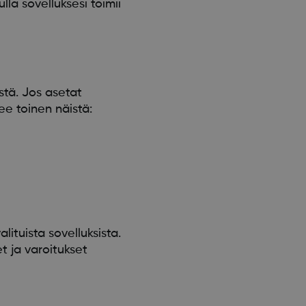
la sovelluksesi toimii
stä. Jos asetat
ee toinen näistä:
ituista sovelluksista.
t ja varoitukset