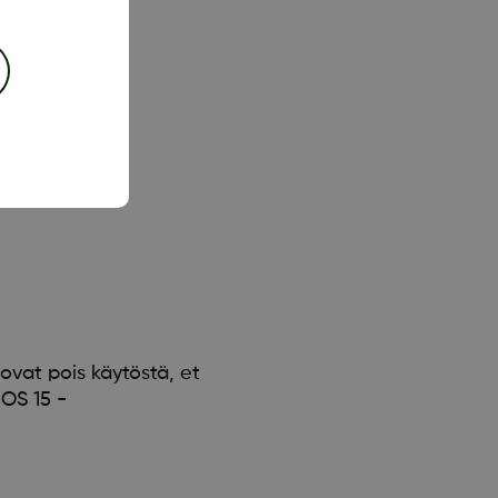
ää Bluetooth-
ovat pois käytöstä, et
iOS 15 -