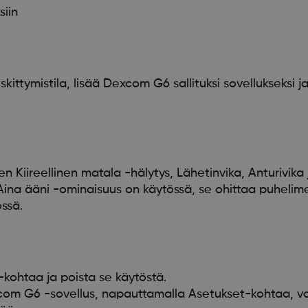
siin
kittymistila, lisää Dexcom G6 sallituksi sovellukseksi ja
kien Kiireellinen matala -hälytys, Lähetinvika, Anturivika
ina ääni -ominaisuus on käytössä, se ohittaa puhelimes
össä.
kohtaa ja poista se käytöstä.
om G6 -sovellus, napauttamalla Asetukset-kohtaa, va