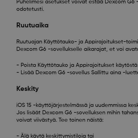
Puhelimesi asetukset voivat estää Dexcom G6 -sov
odotetusti.
Ruutuaika
Ruutuajan Käyttötauko- ja Appirajoitukset-toimin
Dexcom G6 -sovellukselle aikarajat, et voi avata
- Poista Käyttötauko ja Appirajoitukset käytöstä 
- Lisää Dexcom G6 -sovellus Sallittu aina -luett
Keskity
iOS 15 -käyttöjärjestelmässä ja uudemmissa keskit
Jos lisäät Dexcom G6 -sovelluksen mihin tahans
voivat viivästyä. Tee toinen näistä:
- Älä käytä keskittymistiloja tai