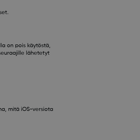
set.
la on pois käytöstä,
euraajille lähetetyt
rma, mitä iOS-versiota