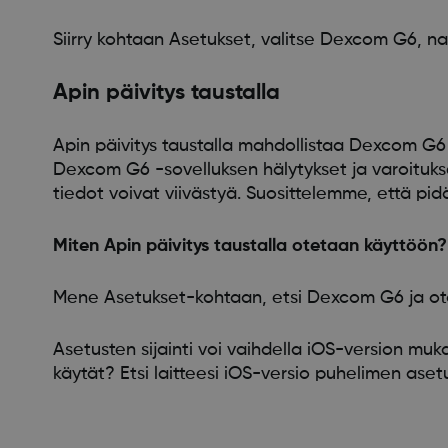
Siirry kohtaan Asetukset, valitse Dexcom G6, nap
Apin päivitys taustalla
Apin päivitys taustalla mahdollistaa Dexcom G6 -
Dexcom G6 -sovelluksen hälytykset ja varoitukse
tiedot voivat viivästyä. Suosittelemme, että pid
Miten Apin päivitys taustalla otetaan käyttöön?
Mene Asetukset-kohtaan, etsi Dexcom G6 ja ota 
Asetusten sijainti voi vaihdella iOS-version muka
käytät? Etsi laitteesi iOS-versio puhelimen aset