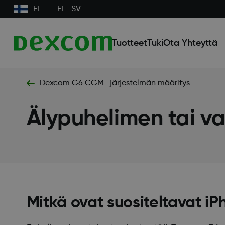
FI
FI
SV
Tuotteet
Tuki
Ota Yhteyttä
Dexcom G6 CGM -järjestelmän määritys
Älypuhelimen tai v
Mitkä ovat suositeltavat i