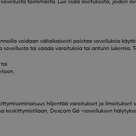
ellusta toimimasta. Lue lisää asetuksista, joiden avul
noilla voidaan väliaikaisesti poistaa sovelluksia käytö
 sovellusta tai saada varoituksia tai anturin lukemia. T
tai
eloon.
tymisominaisuus hiljentää varoitukset ja ilmoitukset val
a keskittymistilaan, Dexcom G6 -sovelluksen hälytykse