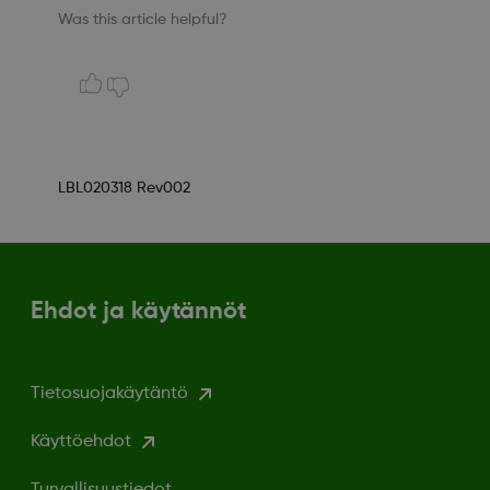
Was this article helpful?
LBL020318 Rev002
Ehdot ja käytännöt
Tietosuojakäytäntö
Käyttöehdot