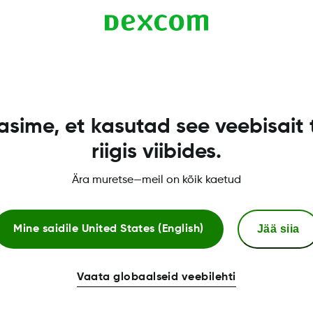
tään 2-vuotiaille lapsille.
sime, et kasutad see veebisait 
riigis viibides.
Ära muretse—meil on kõik kaetud
Jää siia
Mine saidile
United States (English)
Lisää tietoa
Vaata globaalseid veebilehti
Luotettu kolmas osapuoli