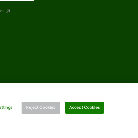
us
©
2026 Dexcom, Inc. Kaikki oikeudet pidätetään.
ettings
Reject Cookies
Accept Cookies