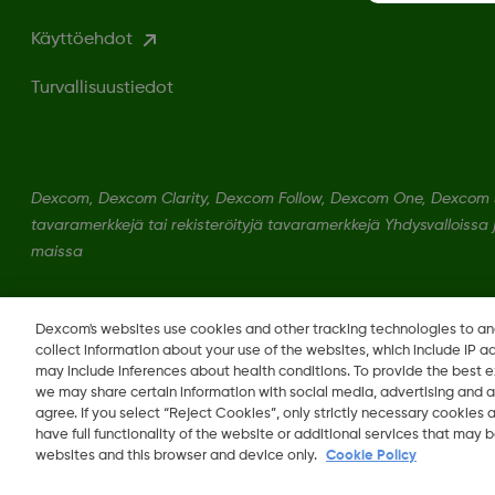
Käyttöehdot
Turvallisuustiedot
Dexcom, Dexcom Clarity, Dexcom Follow, Dexcom One, Dexcom S
tavaramerkkejä tai rekisteröityjä tavaramerkkejä Yhdysvalloissa
maissa
LBL016375 Rev001
Dexcom's websites use cookies and other tracking technologies to a
collect information about your use of the websites, which include IP a
may include inferences about health conditions. To provide the best
we may share certain information with social media, advertising and a
agree. If you select “Reject Cookies”, only strictly necessary cookies
Vaihda aluetta
have full functionality of the website or additional services that may
FI
websites and this browser and device only.
Cookie Policy