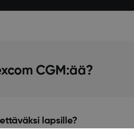
Dexcom CGM:ää?
ttäväksi lapsille?