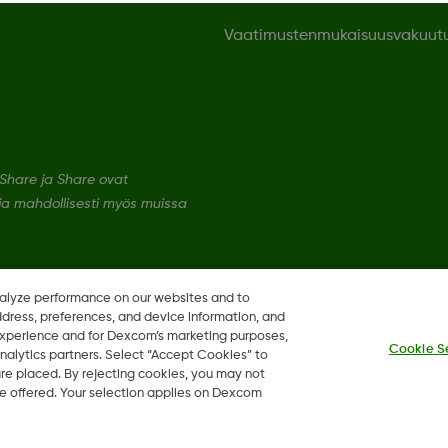
Vaatimustenmukaisuusvakuut
hare ja Share ovat
 ja mahdollisesti myös muissa
nalyze performance on our websites and to
ddress, preferences, and device information, and
 experience and for Dexcom’s marketing purposes,
Cookie S
nalytics partners. Select “Accept Cookies” to
 are placed. By rejecting cookies, you may not
 be offered. Your selection applies on Dexcom