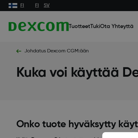
FI
FI
SV
Tuotteet
Tuki
Ota Yhteyttä
Johdatus Dexcom CGM:ään
Kuka voi käyttää 
Onko tuote hyväksytty käyte