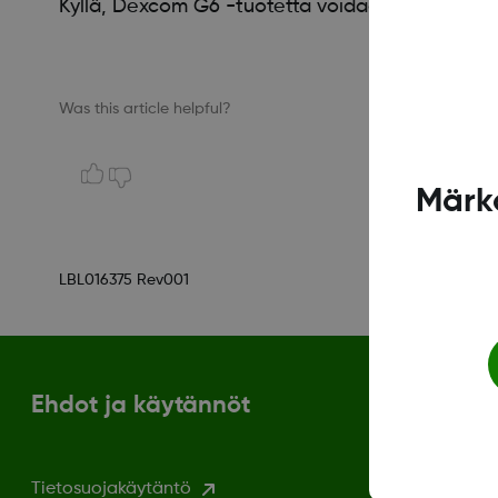
Kyllä, Dexcom G6 -tuotetta voidaan käyttää vähin
Was this article helpful?
Märka
LBL016375 Rev001
Ehdot ja käytännöt
Tietosuojakäytäntö