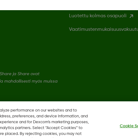
Luotettu kolmas osapuoli
Vaatimustenmukaisuusvakuut
hare ja Share ovat
 ja mahdollisesti myös muissa
nalyze performance on our websites and to
ddress, preferences, and device information, and
 experience and for Dexcom’s marketing purposes,
Cookie S
nalytics partners. Select “Accept Cookies” to
 are placed. By rejecting cookies, you may not