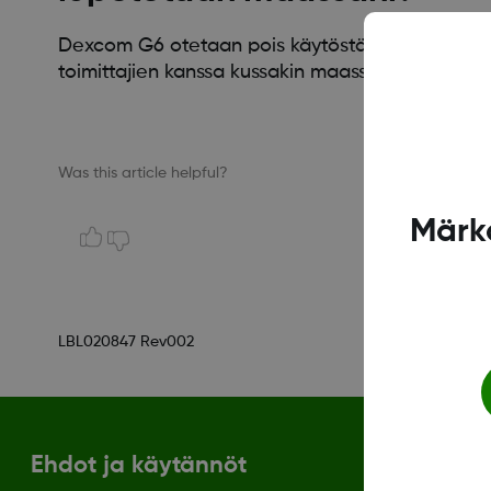
Dexcom G6 otetaan pois käytöstä vaiheittaisen
toimittajien kanssa kussakin maassa hyvissä ajoi
Was this article helpful?
Märka
LBL020847 Rev002
Ehdot ja käytännöt