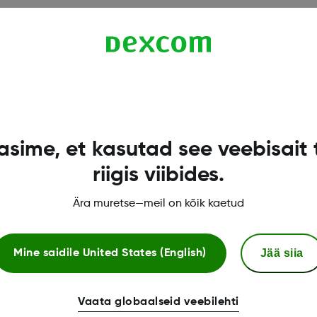
 prosessin kautta. Kommunikoimme käyttäjien ja terve
n varmistaaksemme, että siirtymälle jää runsaasti aikaa
sime, et kasutad see veebisait 
riigis viibides.
Ära muretse—meil on kõik kaetud
Jää siia
Mine saidile
United States (English)
Lisää tietoa
Vaata globaalseid veebilehti