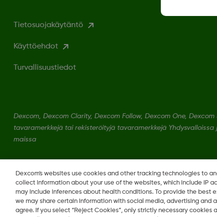
Tietosuojakäytäntö
Käyttöehdot
Turvallisuustiedot
Dexcom, Dexcom Clarity, Dexcom Follow, Dexcom One, Dexcom S
tavaramerkkejä tai rekisteröityjä tavaramerkkejä Yhdysvalloissa
maissa
LBL020847 Rev002
Dexcom's websites use cookies and other tracking technologies to a
collect information about your use of the websites, which include IP a
may include inferences about health conditions. To provide the best
we may share certain information with social media, advertising and a
agree. If you select “Reject Cookies”, only strictly necessary cookies