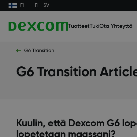
FI
FI
SV
Tuotteet
Tuki
Ota Yhteyttä
G6 Transition
G6 Transition Articl
Kuulin, että Dexcom G6 lope
lopetetaan maassani?