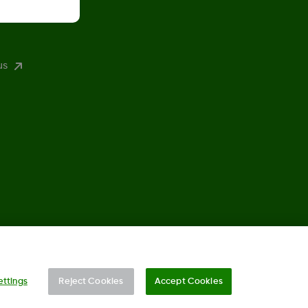
us
©
2026 Dexcom, Inc. Kaikki oikeudet pidätetään.
ettings
Reject Cookies
Accept Cookies