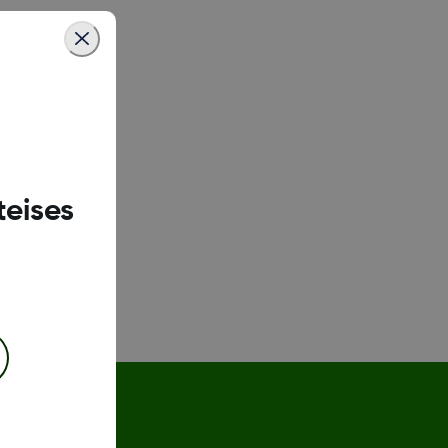
ydenhuollon
.
teises