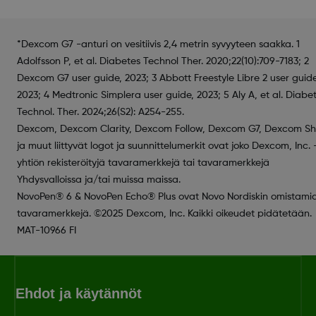
*Dexcom G7 -anturi on vesitiivis 2,4 metrin syvyyteen saakka. 1
Adolfsson P, et al. Diabetes Technol Ther. 2020;22(10):709-7183; 2
Dexcom G7 user guide, 2023; 3 Abbott Freestyle Libre 2 user guide
2023; 4 Medtronic Simplera user guide, 2023; 5 Aly A, et al. Diabe
Technol. Ther. 2024;26(S2): A254-255.
Dexcom, Dexcom Clarity, Dexcom Follow, Dexcom G7, Dexcom S
ja muut liittyvät logot ja suunnittelumerkit ovat joko Dexcom, Inc. 
yhtiön rekisteröityjä tavaramerkkejä tai tavaramerkkejä
Yhdysvalloissa ja/tai muissa maissa.
NovoPen® 6 & NovoPen Echo® Plus ovat Novo Nordiskin omistami
tavaramerkkejä. ©2025 Dexcom, Inc. Kaikki oikeudet pidätetään.
MAT-10966 FI
Ehdot ja käytännöt