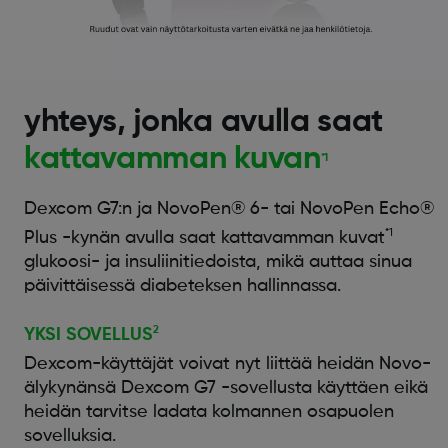
yhteys, jonka avulla saat
kattavamman kuvan
*1
Dexcom G7:n ja NovoPen® 6- tai NovoPen Echo®
*1
Plus -kynän avulla saat kattavamman kuvat
glukoosi- ja insuliinitiedoista, mikä auttaa sinua
päivittäisessä diabeteksen hallinnassa.
2
YKSI SOVELLUS
Dexcom-käyttäjät voivat nyt liittää heidän Novo-
älykynänsä Dexcom G7 -sovellusta käyttäen eikä
heidän tarvitse ladata kolmannen osapuolen
sovelluksia.