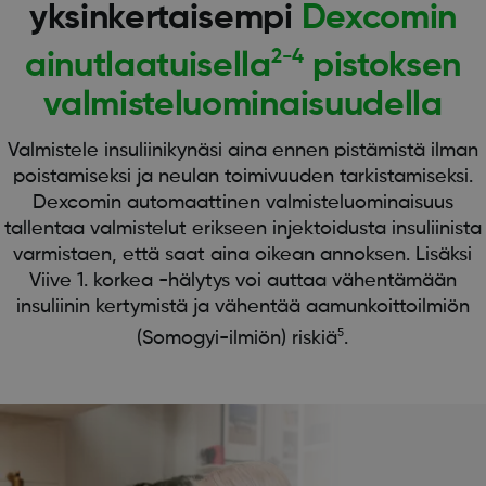
yksinkertaisempi
Dexcomin
2-4
ainutlaatuisella
pistoksen
valmisteluominaisuudella
Valmistele insuliinikynäsi aina ennen pistämistä ilman
poistamiseksi ja neulan toimivuuden tarkistamiseksi.
Dexcomin automaattinen valmisteluominaisuus
tallentaa valmistelut erikseen injektoidusta insuliinista
varmistaen, että saat aina oikean annoksen. Lisäksi
Viive 1. korkea -hälytys voi auttaa vähentämään
insuliinin kertymistä ja vähentää aamunkoittoilmiön
5
(Somogyi-ilmiön) riskiä
.