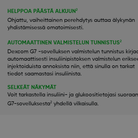
2
HELPPOA PÄÄSTÄ ALKUUN
Ohjattu, vaiheittainen perehdytys auttaa älykynän
yhdistämisessä omatoimisesti.
2
AUTOMAATTINEN VALMISTELUN TUNNISTUS
Dexcom G7 -sovelluksen valmistelun tunnistus kirja
automaattisesti insuliinipistoksen valmistelun eriks
injektoiduista annoksista niin, että sinulla on tarkat
tiedot saamastasi insuliinista.
SELKEÄT NÄKYMÄT
Voit tarkastella insuliini- ja glukoositietojasi suoraa
2
G7-sovelluksesta
yhdellä vilkaisulla.