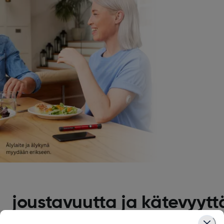
joustavuutta ja kätevyytt
Dexcom G7 -järjestelmän