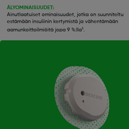
ÄLYOMINAISUUDET:
Ainutlaatuiset ominaisuudet, jotka on suunniteltu
estämään insuliinin kertymistä ja vähentämään
5
aamunkoittoilmiöitä jopa 9 %:lla
.