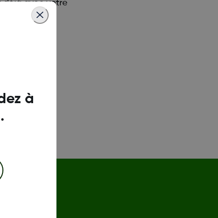
z déjà avec votre
dez à
.