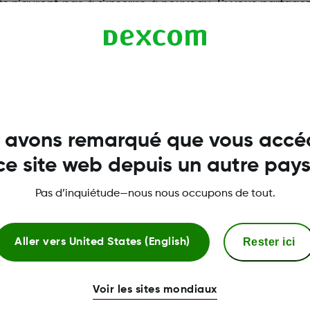
ts n’auront pas à s’inscrire à nouveau. Si vous partage
er.
 avons remarqué que vous accé
ce site web depuis un autre pays
Pas d’inquiétude—nous nous occupons de tout.
Rester ici
Aller vers
United States (English)
Plus d'information
Voir les sites mondiaux