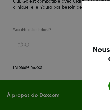
Oui, G6 est compatible avec Clarity. Les patien
clinique, elle n’aura pas besoin de se reconnect
Was this article helpful?
Nous
LBL016698 Rev001
À propos de Dexcom