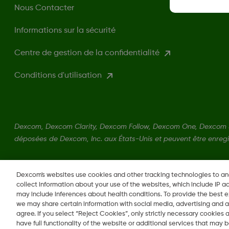
Nous Contacter
Informations sur la sécurité
Centre de gestion de la confidentialité
Conditions d'utilisation
Dexcom, Dexcom Clarity, Dexcom Follow, Dexcom One, Dexcom 
déposées de Dexcom, Inc. aux États-Unis et peuvent être enregi
LBL016698 Rev001
Dexcom's websites use cookies and other tracking technologies to a
collect information about your use of the websites, which include IP a
may include inferences about health conditions. To provide the best
we may share certain information with social media, advertising and a
agree. If you select “Reject Cookies”, only strictly necessary cookies
Changer de région
have full functionality of the website or additional services that may