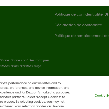
Conformité réglementaire et 
Politique de confidentialité
Déclaration de conformité
Politique de remplacement de
Share, Share sont des marques
strées dans d'autres pays.
nalyze performance on our websites and to
ddress, preferences, and device information, and
 experience and for Dexcom’s marketing purposes,
Cookie S
nalytics partners. Select “Accept Cookies” to
 are placed. By rejecting cookies, you may not
 be offered. Your selection applies on Dexcom