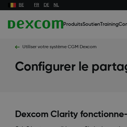
BE
FR
DE
NL
Produits
Soutien
Training
Co
Utiliser votre système CGM Dexcom
Configurer le parta
Dexcom Clarity fonctionne-