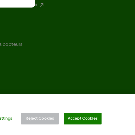
environnementale
s capteurs
©
2026 Dexcom, Inc. Tous droits réservés.
ettings
Reject Cookies
Accept Cookies