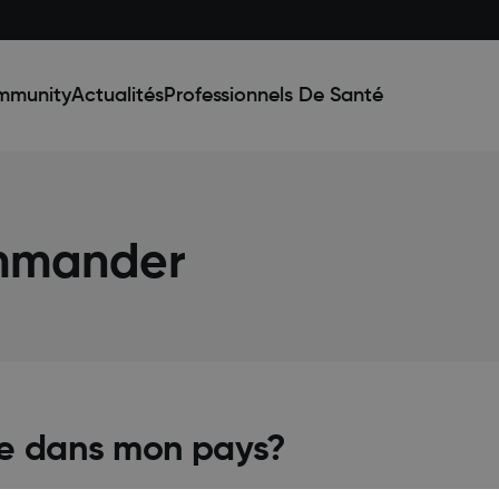
mmunity
Actualités
Professionnels De Santé
mmander
le dans mon pays?