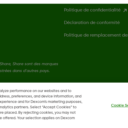
Politique de confidentialité
Déclaration de conformité
Politique de remplacement de
Share, Share sont des marques
strées dans d'autres pays.
nalyze performance on our websites and to
ddress, preferences, and device information, and
 experience and for Dexcom’s marketing purposes,
Cookie S
nalytics partners. Select “Accept Cookies” to
 are placed. By rejecting cookies, you may not
 be offered. Your selection applies on Dexcom