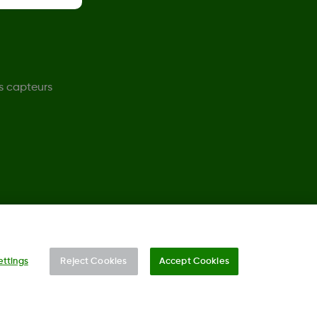
s capteurs
©
2026 Dexcom, Inc. Tous droits réservés.
ettings
Reject Cookies
Accept Cookies