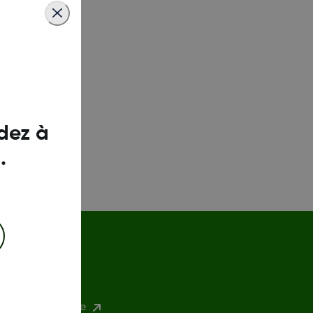
dez à
.
environnementale