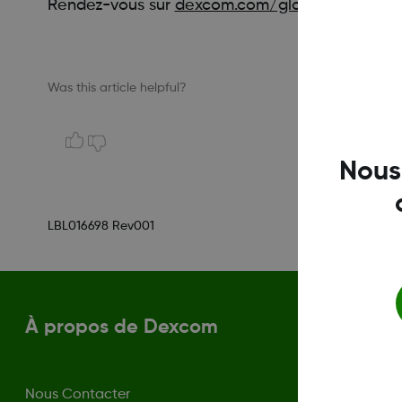
Rendez-vous sur
dexcom.com/global
pour en
Was this article helpful?
Nous
LBL016698 Rev001
À propos de Dexcom
Nous Contacter