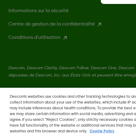
Informations sur la sécurité
Centre de gestion de la confidentialité
Conditions d'utilisation
Dexcom, Dexcom Clarity, Dexcom Follow, Dexcom One, Dexcom 
déposées de Dexcom, Inc. aux États-Unis et peuvent être enregi
LBL016698 Rev001
Dexcom's websites use cookies and other tracking technologies to a
collect information about your use of the websites, which include IP a
may include inferences about health conditions. To provide the best
we may share certain information with social media, advertising and a
agree. If you select “Reject Cookies”, only strictly necessary cookies
Changer de région
have full functionality of the website or additional services that may
BE
websites and this browser and device only.
Cookie Policy