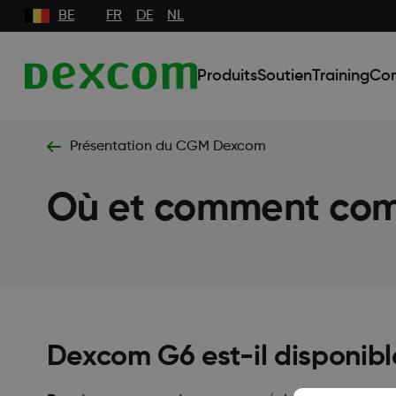
BE
FR
DE
NL
Produits
Soutien
Training
Co
Présentation du CGM Dexcom
Où et comment co
Dexcom G6 est-il disponib