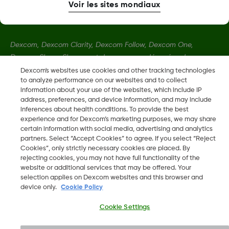
Voir les sites mondiaux
Dexcom, Dexcom Clarity, Dexcom Follow, Dexcom One,
Dexcom Share, Share sont des marques déposées de
Dexcom, Inc. aux États-Unis et peuvent être enregistrées dans
Dexcom's websites use cookies and other tracking technologies
to analyze performance on our websites and to collect
d'autres pays.
information about your use of the websites, which include IP
address, preferences, and device information, and may include
inferences about health conditions. To provide the best
LBL-1000734 Rev002
experience and for Dexcom’s marketing purposes, we may share
certain information with social media, advertising and analytics
partners. Select “Accept Cookies” to agree. If you select “Reject
©
2026 Dexcom, Inc. Tous droits réservés.
Cookies”, only strictly necessary cookies are placed. By
rejecting cookies, you may not have full functionality of the
website or additional services that may be offered. Your
selection applies on Dexcom websites and this browser and
device only.
Cookie Policy
Changer de région
BE
Cookie Settings