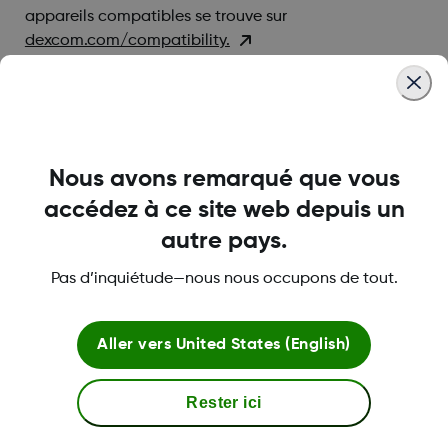
appareils compatibles se trouve sur
dexcom.com/compatibility.
Was this article helpful?
Nous avons remarqué que vous
accédez à ce site web depuis un
autre pays.
LBL-1000734 Rev002
Pas d’inquiétude—nous nous occupons de tout.
À propos de Dexcom
Aller vers
United States (English)
Rester ici
Plus d'information