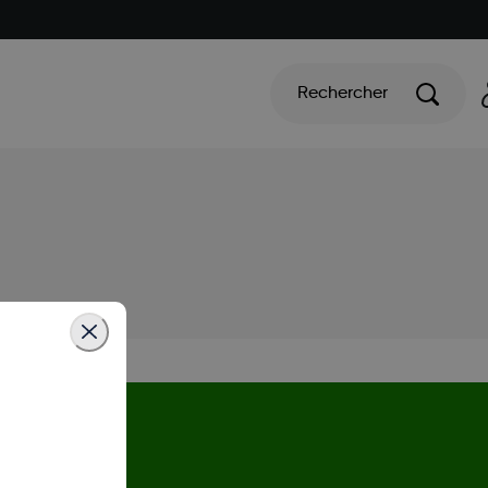
Rechercher