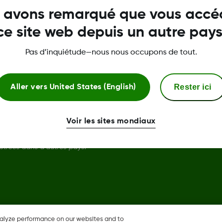
 avons remarqué que vous accé
Conformité réglementaire et 
ce site web depuis un autre pays
Politique de confidentialité
Pas d’inquiétude—nous nous occupons de tout.
Déclaration de conformité
Politique de remplacement de
Rester ici
Aller vers
United States (English)
Voir les sites mondiaux
Share, Share sont des marques
strées dans d'autres pays.
nalyze performance on our websites and to