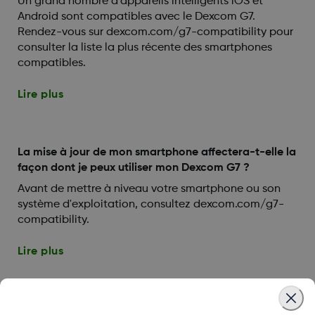
Un grand nombre d’appareils intelligents iOS et
Android sont compatibles avec le Dexcom G7.
Rendez-vous sur dexcom.com/g7-compatibility pour
consulter la liste la plus récente des smartphones
compatibles.
Lire plus
La mise à jour de mon smartphone affectera-t-elle la
façon dont je peux utiliser mon Dexcom G7 ?
Avant de mettre à niveau votre smartphone ou son
système d'exploitation, consultez dexcom.com/g7-
compatibility.
Lire plus
Certains smartphones sont-ils compatibles avec