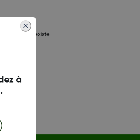
uveau si elle existe
e à nouveau.
dez à
.