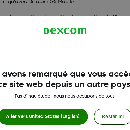
ière qu’avec Dexcom G5 Mobile.
m Follow sur l’App Store d’Apple ou sur Google Play.
 même ; il n’est pas nécessaire de la télécharger à no
Followers dans l’appli G6 pour qu’ils puissent le suivr
 avons remarqué que vous accé
ce site web depuis un autre pays
Pas d’inquiétude—nous nous occupons de tout.
Rester ici
Aller vers
United States (English)