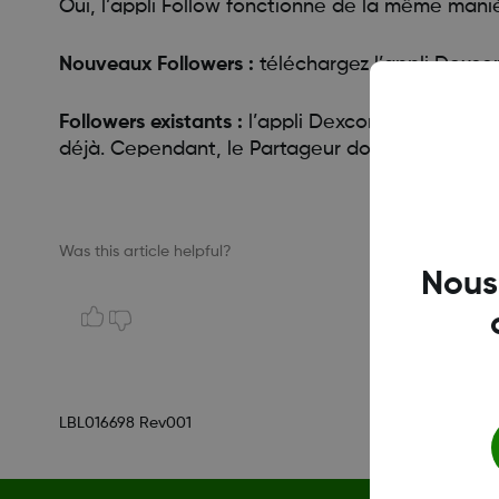
Oui, l’appli Follow fonctionne de la même man
Nouveaux Followers :
téléchargez l’appli Dexco
Followers existants :
l’appli Dexcom Follow est la
déjà. Cependant, le Partageur doit réinviter les 
Was this article helpful?
Nous
LBL016698 Rev001