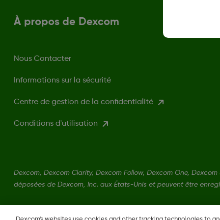
À propos de Dexcom
Nous Contacter
Informations sur la sécurité
Centre de gestion de la confidentialité
Conditions d'utilisation
Dexcom, Dexcom Clarity, Dexcom Follow, Dexcom One, Dexcom 
déposées de Dexcom, Inc. aux États-Unis et peuvent être enregi
LBL016698 Rev001
Dexcom's websites use cookies and other tracking technologies to a