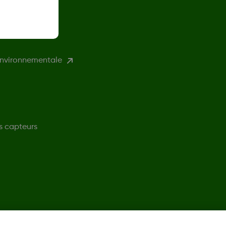
environnementale
s capteurs
©
2026 Dexcom, Inc. Tous droits réservés.