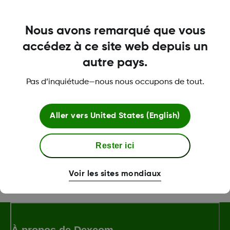
Le capteur n’a pas été testé ni approuvé pour
d’autres sites d’insertion. Consultez votre
Nous avons remarqué que vous
professionnel de santé pour déterminer quel
accédez à ce site web depuis un
site d’insertion vous conviendrait le mieux.
autre pays.
Vous trouverez plus d’instructions ici:
guide
Pas d’inquiétude—nous nous occupons de tout.
d’insertion du capteur
Aller vers
United States (English)
Was this article helpful?
Rester ici
Voir les sites mondiaux
LBL-1005616 Rev001
À propos de Dexcom