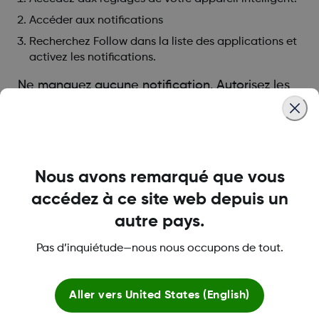
Accéder aux notifications
Recherchez Follow dans la liste des applications et
activez les notifications.
Ne manquez aucune notification. Autorisez les
notifications à s'afficher sur votre écran de
verrouillage. Gardez votre volume au plus haut.
Was this article helpful?
Nous avons remarqué que vous
accédez à ce site web depuis un
autre pays.
Pas d’inquiétude—nous nous occupons de tout.
LBL020847 Rev002
Aller vers
United States (English)