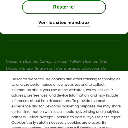
À propos de Dexcom
Rester ici
Voir les sites mondiaux
Plus d'information
Dexcom, Dexcom Clarity, Dexcom Follow, Dexcom One,
Dexcom Share, Share sont des marques déposées de
Dexcom, Inc. aux États-Unis et peuvent être enregistrées dans
Dexcom's websites use cookies and other tracking technologies
d'autres pays.
to analyze performance on our websites and to collect
information about your use of the websites, which include IP
address, preferences, and device information, and may include
LBL020847 Rev002
inferences about health conditions. To provide the best
experience and for Dexcom’s marketing purposes, we may share
certain information with social media, advertising and analytics
partners. Select “Accept Cookies” to agree. If you select “Reject
©
2026 Dexcom, Inc. Tous droits réservés.
Cookies”, only strictly necessary cookies are placed. By