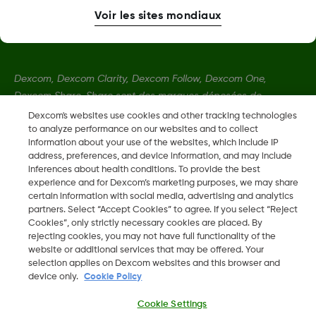
Voir les sites mondiaux
Dexcom, Dexcom Clarity, Dexcom Follow, Dexcom One,
Dexcom Share, Share sont des marques déposées de
Dexcom, Inc. aux États-Unis et peuvent être enregistrées dans
Dexcom's websites use cookies and other tracking technologies
d'autres pays.
to analyze performance on our websites and to collect
information about your use of the websites, which include IP
address, preferences, and device information, and may include
inferences about health conditions. To provide the best
LBL-1000444 Rev001
experience and for Dexcom’s marketing purposes, we may share
certain information with social media, advertising and analytics
partners. Select “Accept Cookies” to agree. If you select “Reject
©
2026 Dexcom, Inc. Tous droits réservés.
Cookies”, only strictly necessary cookies are placed. By
rejecting cookies, you may not have full functionality of the
website or additional services that may be offered. Your
selection applies on Dexcom websites and this browser and
device only.
Cookie Policy
Changer de région
BE
Cookie Settings