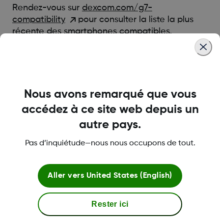
Rendez-vous sur
dexcom.com/g7-
compatibility
pour consulter la liste la plus
récente des smartphones compatibles.
Was this article helpful?
Nous avons remarqué que vous
accédez à ce site web depuis un
autre pays.
LBL-1000444 Rev001
Pas d’inquiétude—nous nous occupons de tout.
À propos de Dexcom
Aller vers
United States (English)
Rester ici
Plus d'information