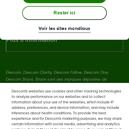
À propos de Dexcom
Rester ici
Voir les sites mondiaux
Plus d'information
Dexcom, Dexcom Clarity, Dexcom Follow, Dexcom One,
Dexcom Share, Share sont des marques déposées de
Dexcom, Inc. aux États-Unis et peuvent être enregistrées dans
Dexcom's websites use cookies and other tracking technologies
d'autres pays.
to analyze performance on our websites and to collect
information about your use of the websites, which include IP
address, preferences, and device information, and may include
LBL016698 Rev001
inferences about health conditions. To provide the best
experience and for Dexcom’s marketing purposes, we may share
certain information with social media, advertising and analytics