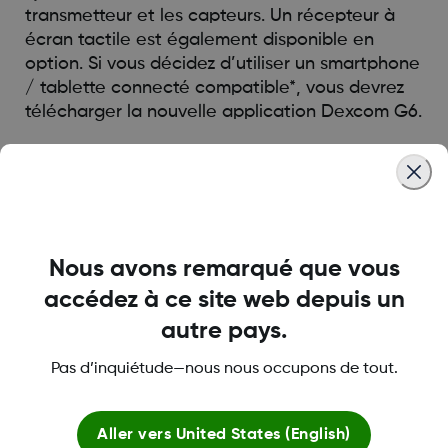
transmetteur et les capteurs. Un récepteur à
écran tactile est également disponible en
option. Si vous décidez d’utiliser un smartphone
/ tablette connecté compatible*, vous devrez
télécharger la nouvelle application Dexcom G6.
* Pour afficher les derniers appareils pris en
charge, rendez-vous sur
dexcom.com/compatibility
.
Nous avons remarqué que vous
Was this article helpful?
accédez à ce site web depuis un
autre pays.
Pas d’inquiétude—nous nous occupons de tout.
LBL016698 Rev001
Aller vers
United States (English)