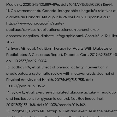
Medicine. 2020;245(10):889-896. doi : 10.1177/1535370220915644.
11. Gouvernement du Canada. Infographie : Inégalités relatives a
diabète au Canada. Mis à jour le 24 avril 2019. Disponible au :
https://www.canada.ca/fr/sante-
publique/services/publications/science-recherche-et-
donnees/inegalites-diabete-infographie.html. Consulté le 12 juille
2022.
12. Evert AB, et al. Nutrition Therapy for Adults With Diabetes or
Prediabetes: A Consensus Report. Diabetes Care. 2019;42(5):731–7
doi : 10.2337/dci19-0014.
13. Jadhav RA, et al. Effect of physical activity intervention in
prediabetes: a systematic review with meta-analysis. Journal of
Physical Activity and Health. 2017:14(9);745-755. doi :
10.1123/jpah.2016-0632.
14. Sylow L, et al. Exercise-stimulated glucose uptake — regulatio
and implications for glycemic control. Nat Rev Endocrinol.
2017:13(3);133–148. doi : 10.1038/nrendo.2016.162.
15. Magkos F, Hjorth MF, Astrup A. Diet and exercise in the prevent