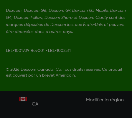
Dexcom, Dexcom G6, Dexcom G7, Dexcom G5 Mobile, Dexcom
G4, Dexcom Follow, Dexcom Share et Dexcom Clarity sont des
marques déposées de Dexcom Inc. aux États-Unis et peuvent
être déposées dans d'autres pays.
LBL-1001709 Rev001
•
LBL-1002511
©
2026 Dexcom Canada, Co. Tous droits réservés. Ce produit
est couvert par un brevet Américain.
Modifier la région
CA