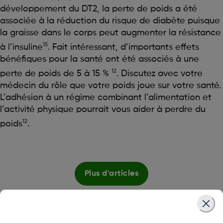
développement du DT2, la perte de poids a été
associée à la réduction du risque de diabète puisque
la graisse dans le corps peut augmenter la résistance
15
à l’insuline
. Fait intéressant, d’importants effets
bénéfiques pour la santé ont été associés à une
12
perte de poids de 5 à 15 %
. Discutez avec votre
médecin du rôle que votre poids joue sur votre santé.
L’adhésion à un régime combinant l’alimentation et
l’activité physique pourrait vous aider à perdre du
12
poids
.
Plus d'articles