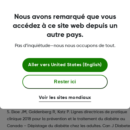
1. Diabète Canada. Le diabète au Canada – Document
d’information. Janvier 2021. Disponible au :
https://www.diabetes.ca/DiabetesCanadaWebsite/media/Advo
Nous avons remarqué que vous
and-
accédez à ce site web depuis un
Policy/Backgrounder/2021_Backgrounder_Canada_French_FINAL.
autre pays.
Consulté le 11 juillet 2022.
2. Diabète Canada. Prediabetes. Disponible au :
Pas d’inquiétude—nous nous occupons de tout.
https://www.diabetes.ca/recently-diagnosed/prediabetes-toolkit
Consulté le 11 juillet 2022.
3. DiaTribe. Prediabetes. Disponible au :
Aller vers
United States (English)
https://diatribe.org/prediabetes. Consulté le 11 juillet 2022.
4. Mayo Clinic. Prediabetes – Symptoms and Causes. Mis à jour le
Rester ici
novembre 2022. Disponible au :
https://www.mayoclinic.org/diseases-
Voir les sites mondiaux
conditions/prediabetes/symptoms-causes/syc-20355278. Consul
le 28 mars 2023.
5. Ekoe JM, Goldenberg R, Katz P. Lignes directrices de pratique
clinique 2018 pour la prévention et le traitement du diabète au
Canada – Dépistage du diabète chez les adultes. Can J Diabete