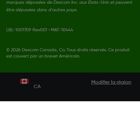
marques déposées de Dexcom Inc. aux États-Unis et peuvent
être déposées dans d'autres pays.
LBL-1001709 Rev001
•
MAT-10444
©
2026 Dexcom Canada, Co. Tous droits réservés. Ce produit
est couvert par un brevet Américain.
Modifier la région
CA