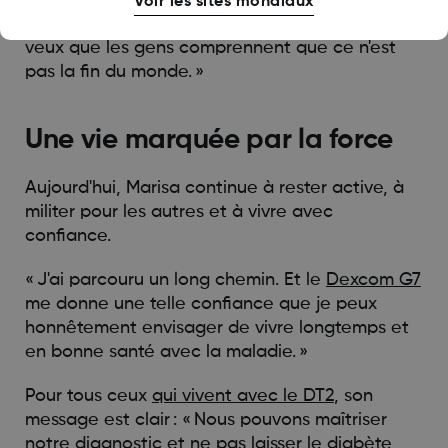
« Je suis très fière du travail que je fais pour
Voir les sites mondiaux
sensibiliser les gens au diabète », dit-elle. « Je
veux que les gens comprennent que ce n'est
pas la fin du monde. »
Une vie marquée par la force
Aujourd'hui, Marisa continue à rester active, à
militer pour les autres et à vivre avec
confiance.
« J'ai parcouru un long chemin. Et le
Dexcom G7
me donne une telle confiance que je peux
honnêtement envisager de vivre longtemps et
en bonne santé avec la maladie. »
Pour tous ceux
qui vivent avec le DT2
, son
message est clair : « Nous pouvons maîtriser
notre diagnostic et ne pas laisser le diabète