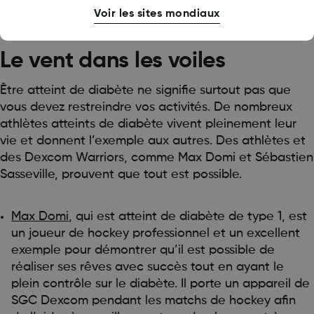
Voir les sites mondiaux
Le vent dans les voiles
Être atteint de diabète ne signifie surtout pas que
vous devez restreindre vos activités. De nombreux
athlètes atteints de diabète vivent pleinement leur
vie et donnent l’exemple aux autres. Des athlètes et
des Dexcom Warriors, comme Max Domi et Sébastien
Sasseville, prouvent que tout est possible.
Max Domi
, qui est atteint de diabète de type 1, est
un joueur de hockey professionnel et un excellent
exemple pour démontrer qu’il est possible de
réaliser ses rêves avec succès tout en ayant le
plein contrôle sur le diabète. Il porte un appareil de
SGC Dexcom pendant les matchs de hockey afin