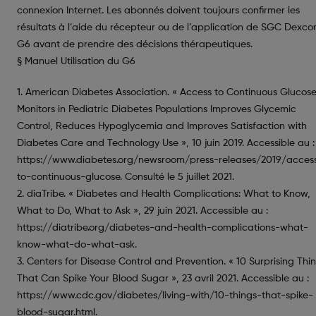
connexion Internet. Les abonnés doivent toujours confirmer les
résultats à l’aide du récepteur ou de l’application de SGC Dexc
G6 avant de prendre des décisions thérapeutiques.
§ Manuel Utilisation du G6
1. American Diabetes Association. « Access to Continuous Glucos
Monitors in Pediatric Diabetes Populations Improves Glycemic
Control, Reduces Hypoglycemia and Improves Satisfaction with
Diabetes Care and Technology Use », 10 juin 2019. Accessible au :
https://www.diabetes.org/newsroom/press-releases/2019/acces
to-continuous-glucose. Consulté le 5 juillet 2021.
2. diaTribe. « Diabetes and Health Complications: What to Know,
What to Do, What to Ask », 29 juin 2021. Accessible au :
https://diatribe.org/diabetes-and-health-complications-what-
know-what-do-what-ask.
3. Centers for Disease Control and Prevention. « 10 Surprising Thi
That Can Spike Your Blood Sugar », 23 avril 2021. Accessible au :
https://www.cdc.gov/diabetes/living-with/10-things-that-spike-
blood-sugar.html.