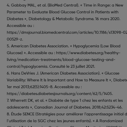
4. Gabbay MAL, et al. (BioMed Central). « Time in Range: a New
Parameter to Evaluate Blood Glucose Control in Patients with
Diabetes », Diabetology & Metabolic Syndrome. 16 mars 2020.
Accessible au :
https://dmsjournal.biomedcentral.com/articles/10.1186/s13098-0
00529-z.
5. American Diabetes Association. « Hypoglycemia (Low Blood
Glucose) ». Accessible au : https://www.diabetes.org/healthy-
living/medication-treatments/blood-glucose-testing-and-
control/hypoglycemia. Consulté le 23 juillet 2021.
6. Hans DeVries J. (American Diabetes Association). « Glucose
Variability: Where It Is Important and How to Measure It », Diabet
1er mai 2013;62(5):1405-8. Accessible au :
https://diabetes.diabetesjournals.org/content/62/5/1405.
7. Wherrett DK, et al. « Diabète de type 1 chez les enfants et les
adolescents », Canadian Journal of Diabetes. 2018;42:S234-46.
8. Étude SENCE (Stratégies pour améliorer l’apprentissage initial 
l’utilisation de la SGC chez les jeunes enfants). « A Randomized