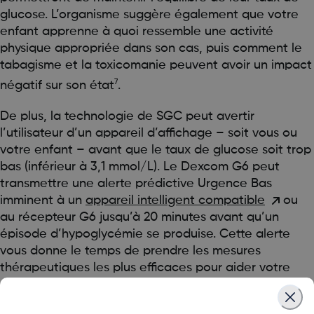
glucose. L’organisme suggère également que votre
enfant apprenne à quoi ressemble une activité
physique appropriée dans son cas, puis comment le
tabagisme et la toxicomanie peuvent avoir un impact
7
négatif sur son état
.
De plus, la technologie de SGC peut avertir
l’utilisateur d’un appareil d’affichage – soit vous ou
votre enfant – avant que le taux de glucose soit trop
bas (inférieur à 3,1 mmol/L). Le Dexcom G6 peut
transmettre une alerte prédictive Urgence Bas
imminent à un
appareil intelligent compatible
ou
au récepteur G6 jusqu’à 20 minutes avant qu’un
épisode d’hypoglycémie se produise. Cette alerte
vous donne le temps de prendre les mesures
thérapeutiques les plus efficaces pour aider votre
enfant à éviter que son taux de glucose baisse trop.
Le Dexcom G6 offre également la possibilité de