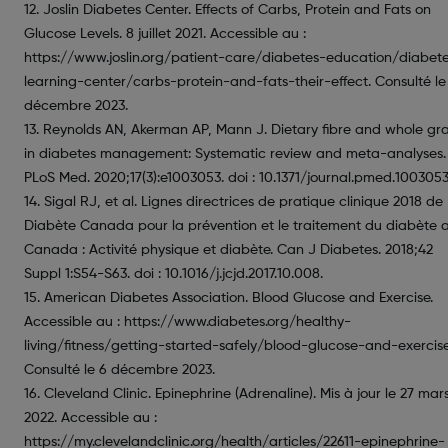
12. Joslin Diabetes Center. Effects of Carbs, Protein and Fats on
Glucose Levels. 8 juillet 2021. Accessible au :
https://www.joslin.org/patient-care/diabetes-education/diabet
learning-center/carbs-protein-and-fats-their-effect. Consulté le
décembre 2023.
13. Reynolds AN, Akerman AP, Mann J. Dietary fibre and whole gra
in diabetes management: Systematic review and meta-analyses.
PLoS Med. 2020;17(3):e1003053. doi : 10.1371/journal.pmed.1003053
14. Sigal RJ, et al. Lignes directrices de pratique clinique 2018 de
Diabète Canada pour la prévention et le traitement du diabète 
Canada : Activité physique et diabète. Can J Diabetes. 2018;42
Suppl 1:S54-S63. doi : 10.1016/j.jcjd.2017.10.008.
15. American Diabetes Association. Blood Glucose and Exercise.
Accessible au : https://www.diabetes.org/healthy-
living/fitness/getting-started-safely/blood-glucose-and-exercise
Consulté le 6 décembre 2023.
16. Cleveland Clinic. Epinephrine (Adrenaline). Mis à jour le 27 mar
2022. Accessible au :
https://my.clevelandclinic.org/health/articles/22611-epinephrine-