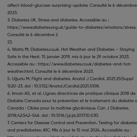
affect-blood-glucose-surprising-update. Consulté le 6 décembre
2023.
3. Diabetes UK. Stress and diabetes. Accessible au :
https://www.diabetes.org.uk/guide-to-diabetes/emotions/stress.
Consulté le 6 décembre 2
23.
4. Watts M; Diabetes.co.uk. Hot Weather and Diabetes – Staying
Safe in the Heat. 15 janvier 2019, mis à jour le 29 octobre 2023.
Accessible au : https://www.diabetes.co.uk/diabetes-and-hot-
weather.html. Consulté le 6 décembre 2023.
5. Uğurlu M. Flight and diabetes. Anatol J Cardiol. 2021;25(Suppl
1):20-23. doi : 10.5152/AnatolJCardiol.2021.S108.
6. Imran AS, et al. Lignes directrices de pratique clinique 2018 de
Diabète Canada pour la prévention et le traitement du diabète 
Canada : Cibles pour la maîtrise glycémique. Can J Diabetes.
2018;42:S42-S46. doi : 10.1016/j.jcjd.2017.10.030.
7. Centers for Disease Control and Prevention. Testing for diabete
and prediabetes: A1C. Mis à jour le 15 mai 2024. Accessible au :