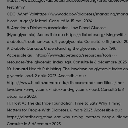
https://www.cdc.gov/diabetes/diabetes-testing/prediabetes-a1
test.html?
CDC_AAref_Val=https://www.cdc.gov/diabetes/managing/mana
blood-sugar/a1c.html. Consulté le 15 mai 2024.
8. American Diabetes Association. Low Blood Glucose
(Hypoglycemia). Accessible au : https://diabetes.org/living-with-
diabetes/treatment-care/hypoglycemia. Consulté le 18 janvier 20
9. Diabète Canada. Understanding the glycemic index (GI).
Accessible au : https://www.diabetes.ca/resources/tools---
resources/the-glycemic-index-(gi). Consulté le 6 décembre 2023.
10. Harvard Health Publishing. The lowdown on glycemic index a
glycemic load. 2 août 2023. Accessible au :
https://www.health.harvard.edu/diseases-and-conditions/the-
lowdown-on-glycemic-index-and-glycemic-load. Consulté le 6
décembre 2023.
11. Frost A.; The diaTribe Foundation. Time to Eat? Why Timing
Matters for People With Diabetes. 6 mars 2023. Accessible au :
https://diatribe.org/time-eat-why-timing-matters-people-diabet
Consulté le 6 décembre 2023.