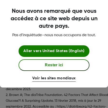
variations de votre glucose.
Nous avons remarqué que vous
accédez à ce site web depuis un
autre pays.
Pas d’inquiétude—nous nous occupons de tout.
* Pour obtenir une liste des appareils intelligents compatibles,
veuillez consulter www.dexcom.com/compatibility.
† Si vos alertes de glucose et les valeurs ne correspondent pas a
Aller vers
United States (English)
symptômes ou aux attentes, utilisez un lecteur de glycémie pour
prendre des décisions de traitement du diabète.
Rester ici
1. Hantzidiamantis PJ, Awosika AO, Lappin SL. Physiology, Glucose
StatPearls Publishing. Mis à jour le 30 avril 2024.
Voir les sites mondiaux
https://www.ncbi.nlm.nih.gov/books/NBK545201/. Consulté le 6
décembre 2023.
2. Brown A; The diaTribe Foundation. 42 Factors That Affect Bloo
Glucose?! A Surprising Update. 13 février 2018, mis à jour le 29
septembre 2022. Accessible au : https://diatribe.org/42-factors-