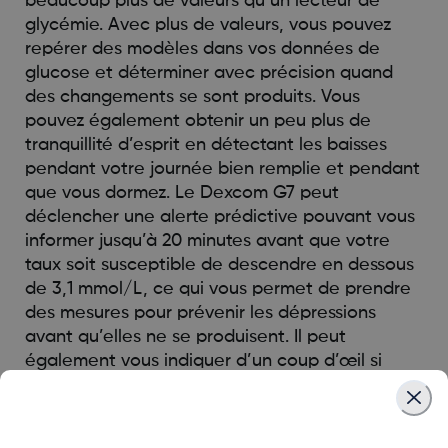
beaucoup plus de valeurs qu’un lecteur de
glycémie. Avec plus de valeurs, vous pouvez
repérer des modèles dans vos données de
glucose et déterminer avec précision quand
des changements se sont produits. Vous
pouvez également obtenir un peu plus de
tranquillité d’esprit en détectant les baisses
pendant votre journée bien remplie et pendant
que vous dormez. Le Dexcom G7 peut
déclencher une alerte prédictive pouvant vous
informer jusqu’à 20 minutes avant que votre
taux soit susceptible de descendre en dessous
de 3,1 mmol/L, ce qui vous permet de prendre
des mesures pour prévenir les dépressions
avant qu’elles ne se produisent. Il peut
également vous indiquer d’un coup d’œil si
votre glucose a tendance à augmenter ou à
baisser, ce qui vous permet de réagir
rapidement et de manière proactive aux