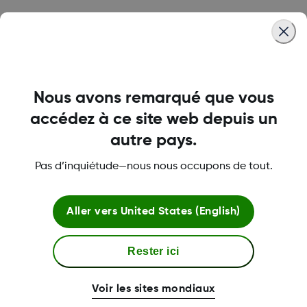
Remboursement et soutien
relativement à l'assurance
Un récapitulatif des ressources en ligne et
Nous avons remarqué que vous
la possibilité de s'inscrire pour parler à nos
accédez à ce site web depuis un
spécialistes en assurance.
autre pays.
Aide financière
Pas d’inquiétude—nous nous occupons de tout.
Les personnes qui ont besoin d'une aide
pour le paiement de la quote-part peuvent
Aller vers
United States (English)
bénéficier du programme de soutien au
paiement Dexcom G7.
Rester ici
Éducation sur la SCG et le diabète
Voir les sites mondiaux