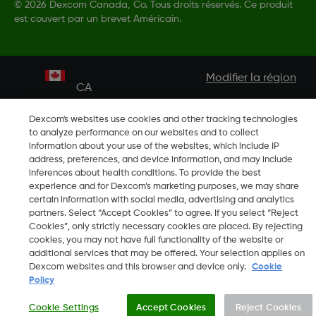
©
2026 Dexcom Canada, Co. Tous droits réservés. Ce produit
est couvert par un brevet Américain.
Modifier la région
CA
Dexcom's websites use cookies and other tracking technologies
to analyze performance on our websites and to collect
information about your use of the websites, which include IP
address, preferences, and device information, and may include
inferences about health conditions. To provide the best
experience and for Dexcom’s marketing purposes, we may share
certain information with social media, advertising and analytics
partners. Select “Accept Cookies” to agree. If you select “Reject
Cookies”, only strictly necessary cookies are placed. By rejecting
cookies, you may not have full functionality of the website or
additional services that may be offered. Your selection applies on
Dexcom websites and this browser and device only.
Cookie
Policy
Cookie Settings
Accept Cookies
Reject Cookies