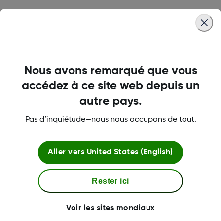
Remboursement et soutien
relativement à l'assurance
Un récapitulatif des ressources en ligne et
Nous avons remarqué que vous
la possibilité de s'inscrire pour parler à nos
accédez à ce site web depuis un
spécialistes en assurance.
autre pays.
Aide financière
Pas d’inquiétude—nous nous occupons de tout.
Les personnes qui ont besoin d'une aide
pour le paiement de la quote-part peuvent
Aller vers
United States (English)
bénéficier du programme de soutien au
paiement Dexcom G7.
Rester ici
Éducation sur la SCG et le diabète
Voir les sites mondiaux