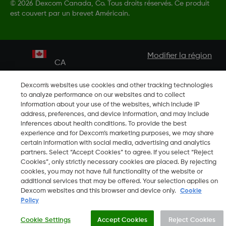
©
2026 Dexcom Canada, Co. Tous droits réservés. Ce produit
est couvert par un brevet Américain.
Modifier la région
CA
Dexcom's websites use cookies and other tracking technologies
to analyze performance on our websites and to collect
information about your use of the websites, which include IP
address, preferences, and device information, and may include
inferences about health conditions. To provide the best
experience and for Dexcom’s marketing purposes, we may share
certain information with social media, advertising and analytics
partners. Select “Accept Cookies” to agree. If you select “Reject
Cookies”, only strictly necessary cookies are placed. By rejecting
cookies, you may not have full functionality of the website or
additional services that may be offered. Your selection applies on
Dexcom websites and this browser and device only.
Cookie
Policy
Cookie Settings
Accept Cookies
Reject Cookies