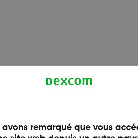
Infinix
Infinix GT 10 Pro
(Infin
Infinix GT 20 Pro
(Infin
Infinix HOT 50
(Infinix
Infinix NOTE 30
(Infin
Infinix NOTE 30 Pro
(In
 avons remarqué que vous accé