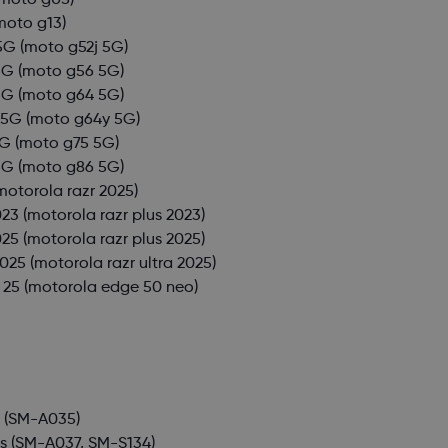
moto g05)
moto g13)
5G
(moto g52j 5G)
5G
(moto g56 5G)
5G
(moto g64 5G)
 5G
(moto g64y 5G)
5G
(moto g75 5G)
5G
(moto g86 5G)
motorola razr 2025)
023
(motorola razr plus 2023)
025
(motorola razr plus 2025)
2025
(motorola razr ultra 2025)
 25
(motorola edge 50 neo)
3
(SM-A035)
s
(SM-A037, SM-S134)