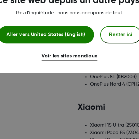
ce site web depuis un autre pays
Nothing
Pas d’inquiétude—nous nous occupons de tout.
Nothing CMF Phone 1
Nothing Phone (3)
(A0
Rester ici
Aller vers
United States (English)
Nothing Phone (3a)
(A
Voir les sites mondiaux
Oneplus
OnePlus 8T
(KB2003)
OnePlus Nord 4
(CPH2
Xiaomi
Xiaomi 15 Ultra
(2501
Xiaomi Poco F5
(230