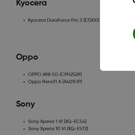
Kyocera
Kyocera DuraForce Pro 3
(E7200)
Oppo
OPPO A98 5G
(CPH2529)
Oppo Reno11 A
(A401OP)
Sony
Sony Xperia 1 VI
(XQ-EC54)
Sony Xperia 10 VI
(XQ-ES72)