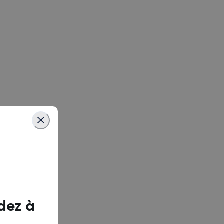
ix X6739)
ix X6871)
 X6882)
ix X6833B)
finix X678B)
dez à