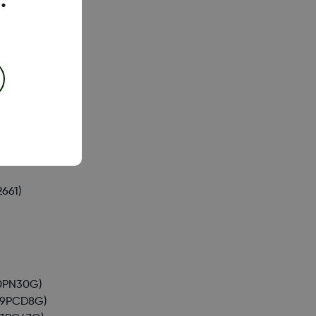
.
(A015)
24)
059)
661)
0PN30G)
49PCD8G)