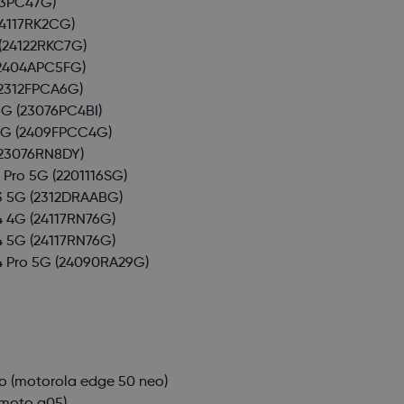
3PC47G)
4117RK2CG)
(24122RKC7G)
2404APC5FG)
2312FPCA6G)
5G
(23076PC4BI)
5G
(2409FPCC4G)
23076RN8DY)
 Pro 5G
(2201116SG)
3 5G
(2312DRAABG)
4 4G
(24117RN76G)
4 5G
(24117RN76G)
4 Pro 5G
(24090RA29G)
o
(motorola edge 50 neo)