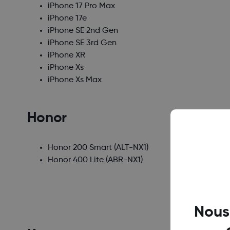
iPhone 17 Pro Max
iPhone 17e
iPhone SE 2nd Gen
iPhone SE 3rd Gen
iPhone XR
iPhone Xs
iPhone Xs Max
Honor
Honor 200 Smart
(ALT-NX1)
Honor 400 Lite
(ABR-NX1)
Nous