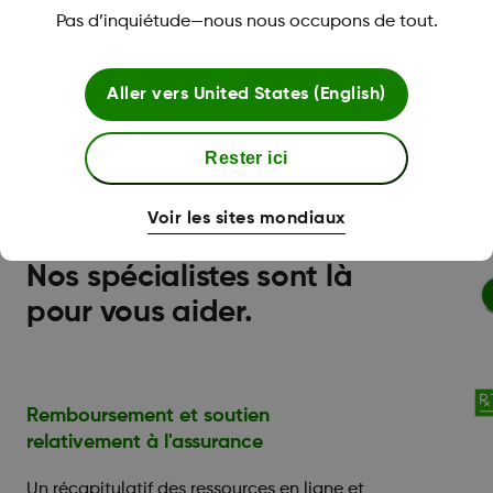
en ligne
ou appelez-nous au
1-844-832-1810
.
Pas d’inquiétude—nous nous occupons de tout.
*Based on reasonable upcharge, mark-up and
customary pharmacy dispensing fee.
Aller vers
United States (English)
† Best available information as of June 14, 2024.
Subject to change.
Rester ici
Voir les sites mondiaux
Nos spécialistes sont là
pour vous aider.
Remboursement et soutien
relativement à l'assurance
Un récapitulatif des ressources en ligne et