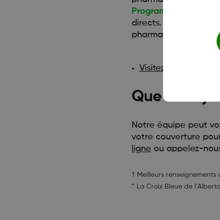
Programme d’écono
directs. Téléchargez 
pharmacie avec une 
Visitez le site ec
Que dois-je f
Notre équipe peut vou
votre couverture pou
ligne
ou appelez-nous 
† Meilleurs renseignements 
* La Croix Bleue de l’Albe