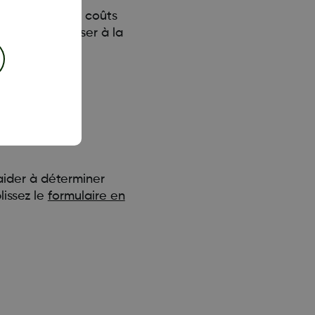
usqu’à 20 % des coûts
ourrez l’utiliser à la
ogramme
aider à déterminer
issez le
formulaire en