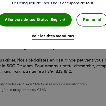
Pas d’inquiétude—nous nous occupons de tout.
mies Dexcom
peut vous aider à réduire ou à éliminer j
une copie du certificat de programme ci-dessous. Vous p
ordonnance Dexcom G7 valide.
Rester ici
Aller vers
United States (English)
onomisezdexcom.ca pour télécharger votre carte de pr
Voir les sites mondiaux
aire si j’ai des questions?
s aider. Nos spécialistes en assurance peuvent vous 
r la SCG Dexcom. Pour amorcer cette démarche, rempl
sans frais, au numéro 1 844 832 1810.
disponibles au 28 mai 2024. Sous réserve de modifications.
rta gère le programme du GTNO