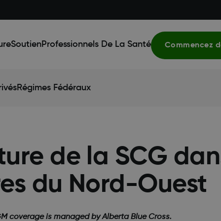
ure
Soutien
Professionnels De La Santé
Commencez dè
ivés
Régimes Fédéraux
ure de la SCG dans
ires du Nord-Ouest
GM coverage is managed by Alberta Blue Cross.