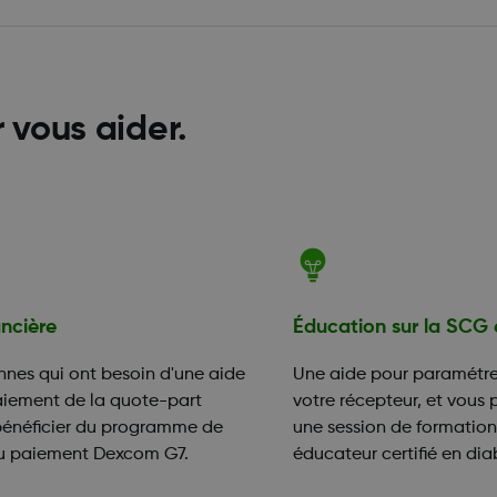
r vous aider.
ancière
Éducation sur la SCG 
nnes qui ont besoin d'une aide
Une aide pour paramétrer
aiement de la quote-part
votre récepteur, et vous 
bénéficier du programme de
une session de formatio
au paiement Dexcom G7.
éducateur certifié en dia