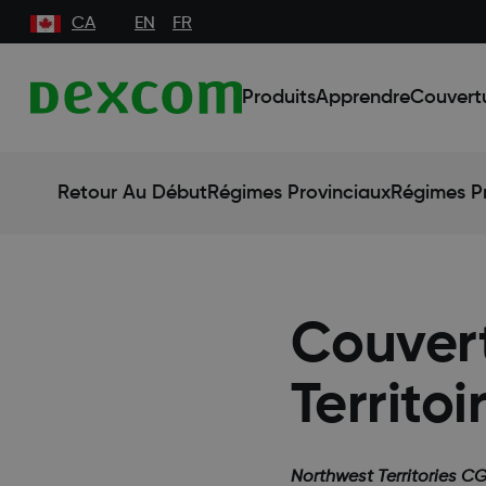
CA
EN
FR
Produits
Apprendre
Couvert
Retour Au Début
Régimes Provinciaux
Régimes Pr
Couvert
Territo
Northwest Territories C