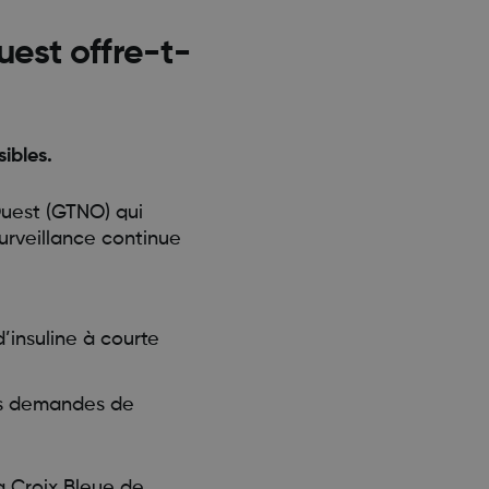
est offre-t-
ibles.
uest (GTNO) qui
urveillance continue
’insuline à courte
des demandes de
a Croix Bleue de