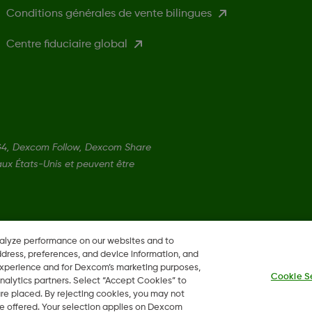
Conditions générales de vente bilingues
Centre fiduciaire global
4, Dexcom Follow, Dexcom Share
ux États-Unis et peuvent être
©
2026 Dexcom Canada, Co. Tous d
nalyze performance on our websites and to
ddress, preferences, and device information, and
 experience and for Dexcom’s marketing purposes,
Cookie S
nalytics partners. Select “Accept Cookies” to
 are placed. By rejecting cookies, you may not
 be offered. Your selection applies on Dexcom