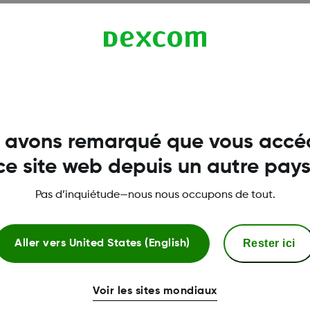
ises. Les utilisateurs doivent toujours confirmer les valeurs affichées d
peutiques.
e SCG Dexcom.
ssent transférer les résultats pour leurs taux de glucose vers l'appli 
bility). Les professionnels de la santé ne pourront consulter les vale
s l'appli Dexcom Clarity.
 avons remarqué que vous accé
ce site web depuis un autre pays
Pas d’inquiétude—nous nous occupons de tout.
Rester ici
Aller vers
United States (English)
Voir les sites mondiaux