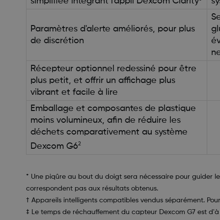
simplifiée intégrant l'appli Dexcom Clarity
s
Se
Paramètres d'alerte améliorés, pour plus
gl
de discrétion
év
ne
Récepteur optionnel redessiné pour être
plus petit, et offrir un affichage plus
vibrant et facile à lire
Emballage et composantes de plastique
moins volumineux, afin de réduire les
déchets comparativement au système
2
Dexcom G6
* Une piqûre au bout du doigt sera nécessaire pour guider l
correspondent pas aux résultats obtenus.
† Appareils intelligents compatibles vendus séparément. Pour
‡ Le temps de réchauffement du capteur Dexcom G7 est d'à p