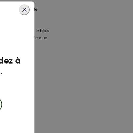
ans l'appli ou sur le
Dexcom Clarity par le biais
urs pour la glycémie d'un
dez à
.