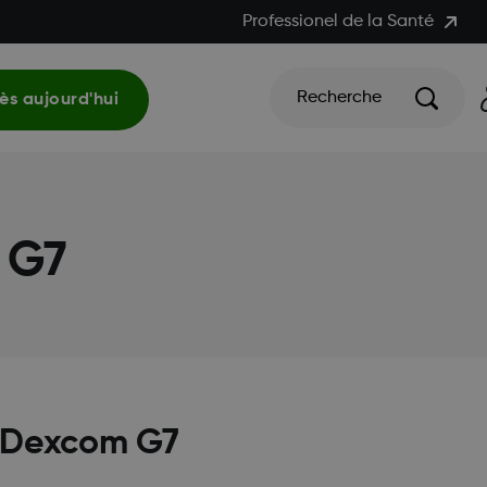
Professionel de la Santé
Recherche
s aujourd'hui
 G7
es Dexcom G7