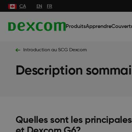
CA
EN
FR
Produits
Apprendre
Couvert
Introduction au SCG Dexcom
Description somma
Quelles sont les principale
et Dexcom G6?