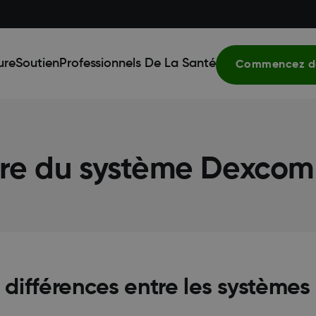
ure
Soutien
Professionnels De La Santé
Commencez dè
ire du système Dexcom
s différences entre les systèm