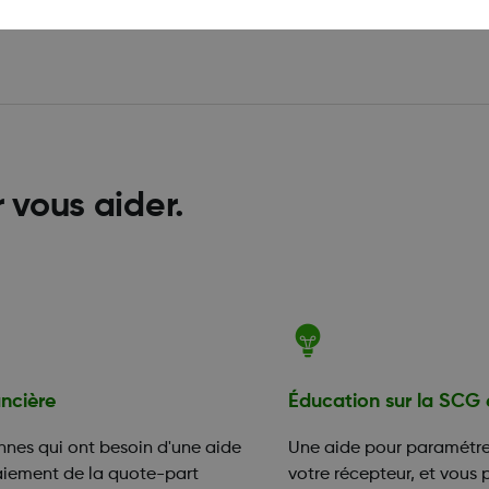
r vous aider.
ancière
Éducation sur la SCG 
nnes qui ont besoin d'une aide
Une aide pour paramétrer
aiement de la quote-part
votre récepteur, et vous 