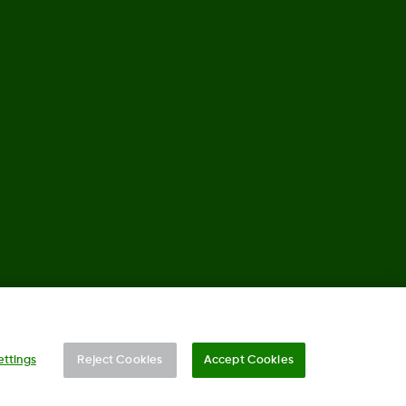
roits réservés. Ce produit est couvert par un brevet Américain.
ettings
Reject Cookies
Accept Cookies