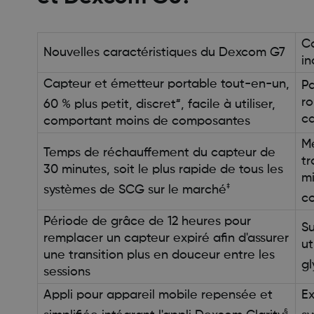
Ca
Nouvelles caractéristiques du Dexcom G7
in
Capteur et émetteur portable tout-en-un,
Pa
ro
#
60 % plus petit, discret
, facile à utiliser,
ca
comportant moins de composantes
Me
Temps de réchauffement du capteur de
tr
30 minutes, soit le plus rapide de tous les
mi
‡
systèmes de SCG sur le marché
c
Période de grâce de 12 heures pour
Su
remplacer un capteur expiré afin d'assurer
ut
une transition plus en douceur entre les
gl
sessions
Appli pour appareil mobile repensée et
Ex
§