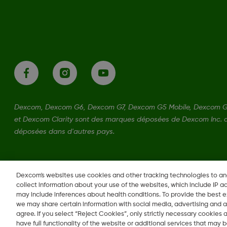
Dexcom, Dexcom G6, Dexcom G7, Dexcom G5 Mobile, Dexcom G
et Dexcom Clarity sont des marques déposées de Dexcom Inc. a
déposées dans d'autres pays.
LBL-1001709 Rev001
•
MAT-0563
Dexcom's websites use cookies and other tracking technologies to a
collect information about your use of the websites, which include IP a
may include inferences about health conditions. To provide the best
we may share certain information with social media, advertising and a
Modifier la région
agree. If you select “Reject Cookies”, only strictly necessary cookies
CA
have full functionality of the website or additional services that may