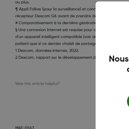
ou plus.
¶ Appli Follow (pour la surveillance) et connexion Internet requ
récepteur Dexcom G6 avant de prendre des décisions théra
# Comparativement à la dernière génération du système d
§ Une connexion Internet est requise pour que les patients pui
d'un appareil intelligent compatible (voir dexcom.com/compati
patient que si ce dernier choisit de partager ces données dan
1 Dexcom, données internes, 2022.
Nous
2 Dexcom, rapport sur le développement durable, 2023.
Was this article helpful?
MAT-0563