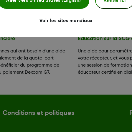
Rester ici
Aller vers
United States (English)
Voir les sites mondiaux
ancière
Éducation sur la SCG 
nnes qui ont besoin d'une aide
Une aide pour paramétrer
aiement de la quote-part
votre récepteur, et vous 
bénéficier du programme de
une session de formatio
au paiement Dexcom G7.
éducateur certifié en dia
Conditions et politiques