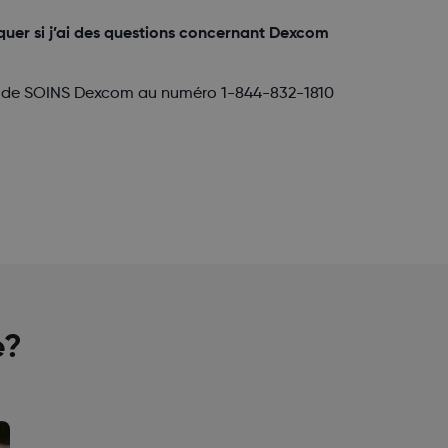
uer si j’ai des questions concernant Dexcom
pe de SOINS Dexcom au numéro 1-844-832-1810
e?