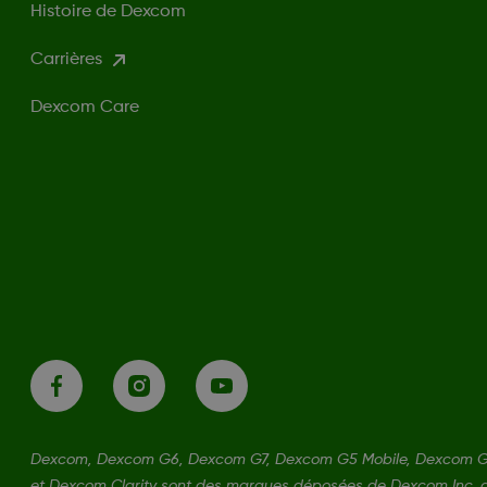
Histoire de Dexcom
Carrières
Dexcom Care
Dexcom, Dexcom G6, Dexcom G7, Dexcom G5 Mobile, Dexcom G
et Dexcom Clarity sont des marques déposées de Dexcom Inc. a