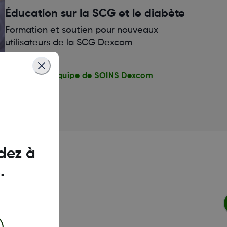
Éducation sur la SCG et le diabète
Formation et soutien pour nouveaux
utilisateurs de la SCG Dexcom
Contacter l’équipe de SOINS Dexcom
dez à
.