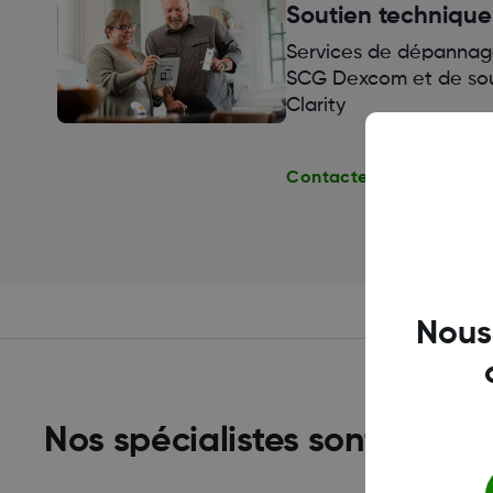
Soutien technique
Services de dépannag
SCG Dexcom et de sout
Clarity
Contacter le Soutien t
Nous
Nos spécialistes sont là pou